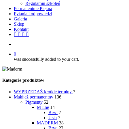
Regulamin szkoleń
Permanentnie Piękna
Pytania i odpowiedzi
Galeria
Sklep
Kontakt
twitter
facebook
youtube
instagram
search
0
was successfully added to your cart.
Kategorie produktów
WYPRZEDAŻ
krótkie terminy
7
Makijaż permanentny
136
Pigmenty
52
M-line
14
Brwi
7
Usta
7
MADERM
38
Brwi
22