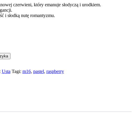
inowej czerwieni, który emanuje słodyczą i urodkiem.
gancji.
ć i słodką nutę romantyzmu.
szyka
:
Usta
Tagi:
m16
,
pastel
,
raspberry