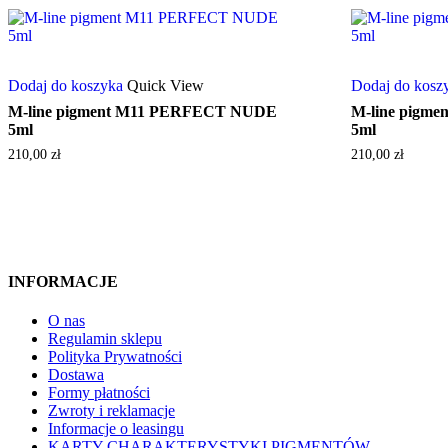
Dodaj do koszyka
Quick View
Dodaj do kosz
M-line pigment M11 PERFECT NUDE
M-line pigm
5ml
5ml
210,00
zł
210,00
zł
INFORMACJE
O nas
Regulamin sklepu
Polityka Prywatności
Dostawa
Formy płatności
Zwroty i reklamacje
Informacje o leasingu
KARTY CHARAKTERYSTYKI PIGMENTÓW