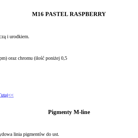
M16 PASTEL RASPBERRY
czą i urodkiem.
pm) oraz chromu (ilość poniżej 0,5
utaj<<
Pigmenty M-line
ydowa linia pigmentów do ust.