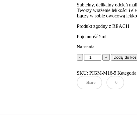
Subtelny, delikatny odcień mal
Tworzy wrażenie lekkości i ele
Łączy w sobie owocową lekkoś
Produkt zgodny z REACH.
Pojemność 5ml
Na stanie
ilość
Dodaj do ko
M-
line
SKU:
pigment
PIGM-M16-5
Kategoria
M16
Share
0
PASTEL
RASPBERRY
5ml