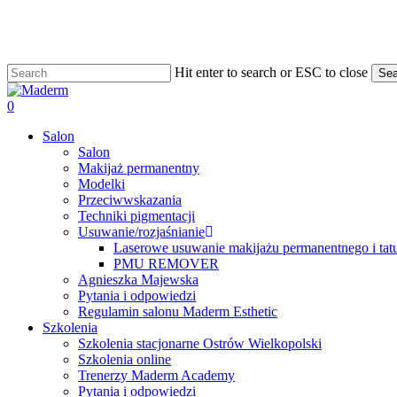
Skip
to
main
content
Hit enter to search or ESC to close
Sea
Close
Search
search
0
Menu
Salon
Salon
Makijaż permanentny
Modelki
Przeciwwskazania
Techniki pigmentacji
Usuwanie/rozjaśnianie
Laserowe usuwanie makijażu permanentnego i tat
PMU REMOVER
Agnieszka Majewska
Pytania i odpowiedzi
Regulamin salonu Maderm Esthetic
Szkolenia
Szkolenia stacjonarne Ostrów Wielkopolski
Szkolenia online
Trenerzy Maderm Academy
Pytania i odpowiedzi