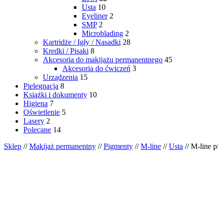
Usta
10
Eyeliner
2
SMP
2
Microblading
2
Kartridże / Igły / Nasadki
28
Kredki / Pisaki
8
Akcesoria do makijażu permanentnego
45
Akcesoria do ćwiczeń
3
Urządzenia
15
Pielęgnacja
8
Książki i dokumenty
10
Higiena
7
Oświetlenie
5
Lasery
2
Polecane
14
Sklep
//
Makijaż permanentny
//
Pigmenty
//
M-line
//
Usta
// M-line