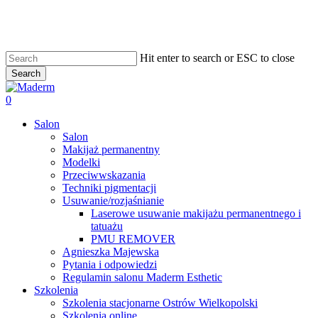
Skip
to
main
content
Hit enter to search or ESC to close
Search
Close
Search
search
0
Menu
Salon
Salon
Makijaż permanentny
Modelki
Przeciwwskazania
Techniki pigmentacji
Usuwanie/rozjaśnianie
Laserowe usuwanie makijażu permanentnego i
tatuażu
PMU REMOVER
Agnieszka Majewska
Pytania i odpowiedzi
Regulamin salonu Maderm Esthetic
Szkolenia
Szkolenia stacjonarne Ostrów Wielkopolski
Szkolenia online