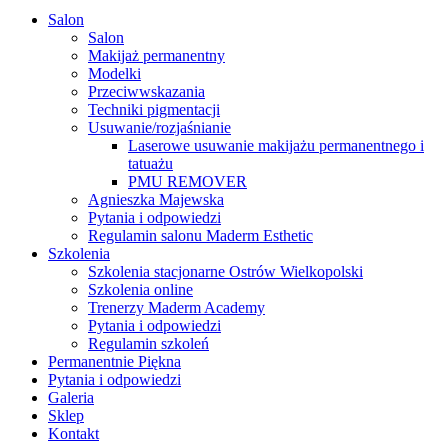
Close
Salon
Menu
Salon
Makijaż permanentny
Modelki
Przeciwwskazania
Techniki pigmentacji
Usuwanie/rozjaśnianie
Laserowe usuwanie makijażu permanentnego i
tatuażu
PMU REMOVER
Agnieszka Majewska
Pytania i odpowiedzi
Regulamin salonu Maderm Esthetic
Szkolenia
Szkolenia stacjonarne Ostrów Wielkopolski
Szkolenia online
Trenerzy Maderm Academy
Pytania i odpowiedzi
Regulamin szkoleń
Permanentnie Piękna
Pytania i odpowiedzi
Galeria
Sklep
Kontakt