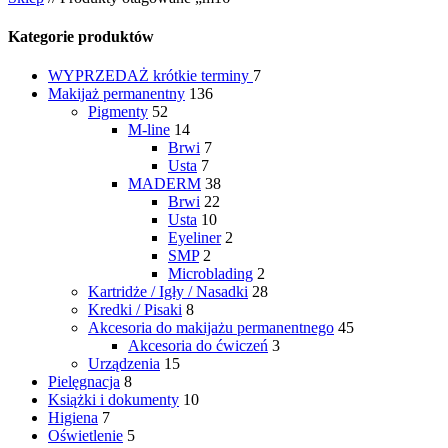
Kategorie produktów
WYPRZEDAŻ
krótkie terminy
7
Makijaż permanentny
136
Pigmenty
52
M-line
14
Brwi
7
Usta
7
MADERM
38
Brwi
22
Usta
10
Eyeliner
2
SMP
2
Microblading
2
Kartridże / Igły / Nasadki
28
Kredki / Pisaki
8
Akcesoria do makijażu permanentnego
45
Akcesoria do ćwiczeń
3
Urządzenia
15
Pielęgnacja
8
Książki i dokumenty
10
Higiena
7
Oświetlenie
5