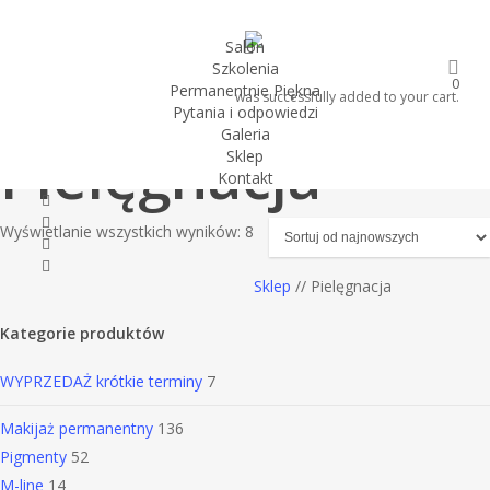
Skip
to
search
Salon
Szkolenia
main
0
Permanentnie Piękna
content
was successfully added to your cart.
Pytania i odpowiedzi
Galeria
Pielęgnacja
Sklep
Kontakt
twitter
facebook
Posortowane
Wyświetlanie wszystkich wyników: 8
youtube
według
instagram
Sklep
// Pielęgnacja
najnowszych
Kategorie produktów
WYPRZEDAŻ
krótkie terminy
7
Makijaż permanentny
136
Pigmenty
52
M-line
14