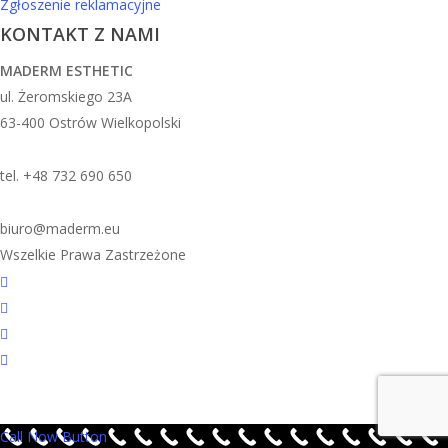
Zgłoszenie reklamacyjne
KONTAKT Z NAMI
MADERM ESTHETIC
ul. Żeromskiego 23A
63-400 Ostrów Wielkopolski
tel. +48 732 690 650
biuro@maderm.eu
Wszelkie Prawa Zastrzeżone
twitter
facebook
youtube
instagram
Call Now Button