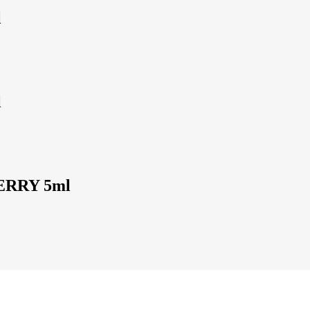
l
l
ERRY 5ml