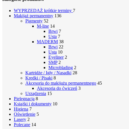
WYPRZEDAŻ
krótkie terminy
7
Makijaż permanentny
136
Pigmenty
52
M-line
14
Brwi
7
Usta
7
MADERM
38
Brwi
22
Usta
10
Eyeliner
2
SMP
2
Microblading
2
Kartridże / Igły / Nasadki
28
Kredki / Pisaki
8
Akcesoria do makijażu permanentnego
45
Akcesoria do ćwiczeń
3
Urządzenia
15
Pielęgnacja
8
Książki i dokumenty
10
Higiena
7
Oświetlenie
5
Lasery
2
Polecane
14