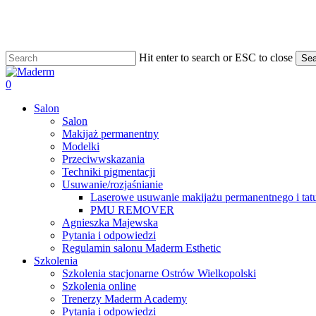
Skip
to
main
content
Hit enter to search or ESC to close
Sea
Close
Search
search
0
Menu
Salon
Salon
Makijaż permanentny
Modelki
Przeciwwskazania
Techniki pigmentacji
Usuwanie/rozjaśnianie
Laserowe usuwanie makijażu permanentnego i tat
PMU REMOVER
Agnieszka Majewska
Pytania i odpowiedzi
Regulamin salonu Maderm Esthetic
Szkolenia
Szkolenia stacjonarne Ostrów Wielkopolski
Szkolenia online
Trenerzy Maderm Academy
Pytania i odpowiedzi