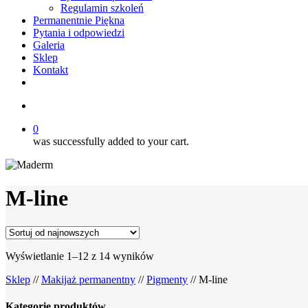
Regulamin szkoleń
Permanentnie Piękna
Pytania i odpowiedzi
Galeria
Sklep
Kontakt
twitter
facebook
youtube
instagram
search
0
was successfully added to your cart.
M-line
Posortowane
Wyświetlanie 1–12 z 14 wyników
według
Sklep
//
Makijaż permanentny
//
Pigmenty
// M-line
najnowszych
Kategorie produktów