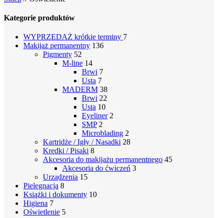
Kategorie produktów
WYPRZEDAŻ
krótkie terminy
7
Makijaż permanentny
136
Pigmenty
52
M-line
14
Brwi
7
Usta
7
MADERM
38
Brwi
22
Usta
10
Eyeliner
2
SMP
2
Microblading
2
Kartridże / Igły / Nasadki
28
Kredki / Pisaki
8
Akcesoria do makijażu permanentnego
45
Akcesoria do ćwiczeń
3
Urządzenia
15
Pielęgnacja
8
Książki i dokumenty
10
Higiena
7
Oświetlenie
5