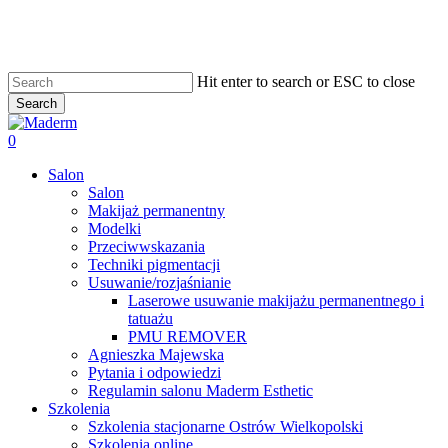
Skip
to
main
content
Hit enter to search or ESC to close
Search
Close
Search
search
0
Menu
Salon
Salon
Makijaż permanentny
Modelki
Przeciwwskazania
Techniki pigmentacji
Usuwanie/rozjaśnianie
Laserowe usuwanie makijażu permanentnego i
tatuażu
PMU REMOVER
Agnieszka Majewska
Pytania i odpowiedzi
Regulamin salonu Maderm Esthetic
Szkolenia
Szkolenia stacjonarne Ostrów Wielkopolski
Szkolenia online