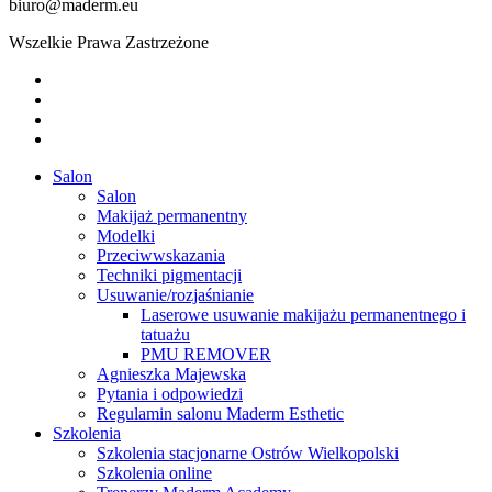
biuro@maderm.eu
Wszelkie Prawa Zastrzeżone
twitter
facebook
youtube
instagram
Close
Salon
Menu
Salon
Makijaż permanentny
Modelki
Przeciwwskazania
Techniki pigmentacji
Usuwanie/rozjaśnianie
Laserowe usuwanie makijażu permanentnego i
tatuażu
PMU REMOVER
Agnieszka Majewska
Pytania i odpowiedzi
Regulamin salonu Maderm Esthetic
Szkolenia
Szkolenia stacjonarne Ostrów Wielkopolski
Szkolenia online