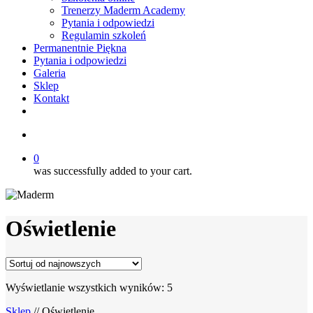
Trenerzy Maderm Academy
Pytania i odpowiedzi
Regulamin szkoleń
Permanentnie Piękna
Pytania i odpowiedzi
Galeria
Sklep
Kontakt
twitter
facebook
youtube
instagram
search
0
was successfully added to your cart.
Oświetlenie
Posortowane
Wyświetlanie wszystkich wyników: 5
według
Sklep
// Oświetlenie
najnowszych