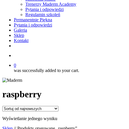
Trenerzy Maderm Academy
Pytania i odpowiedzi
Regulamin szkoleń
Permanentnie Piękna
Pytania i odpowiedzi
Galeria
Sklep
Kontakt
twitter
facebook
youtube
instagram
search
0
was successfully added to your cart.
raspberry
Wyświetlanie jednego wyniku
Sklep
// Produkty otagowane „raspberry”