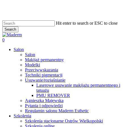
Skip
to
main
content
Hit enter to search or ESC to close
Search
Close
Search
search
0
Menu
Salon
Salon
Makijaż permanentny
Modelki
Przeciwwskazania
Techniki pigmentacji
Usuwanie/rozjaśnianie
Laserowe usuwanie makijażu permanentnego i
tatuażu
PMU REMOVER
Agnieszka Majewska
Pytania i odpowiedzi
Regulamin salonu Maderm Esthetic
Szkolenia
Szkolenia stacjonarne Ostrów Wielkopolski
Szkolenia online