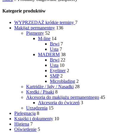
Kategorie produktów
WYPRZEDAŻ
krótkie terminy
7
Makijaż permanentny
136
Pigmenty
52
M-line
14
Brwi
7
Usta
7
MADERM
38
Brwi
22
Usta
10
Eyeliner
2
SMP
2
Microblading
2
Kartridże / Igły / Nasadki
28
Kredki / Pisaki
8
Akcesoria do makijażu permanentnego
45
Akcesoria do ćwiczeń
3
Urządzenia
15
Pielęgnacja
8
Książki i dokumenty
10
Higiena
7
Oświetlenie
5