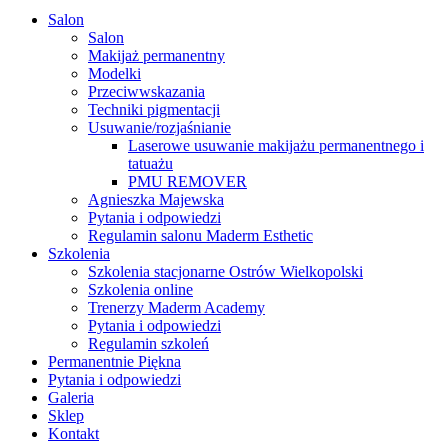
Close
Salon
Menu
Salon
Makijaż permanentny
Modelki
Przeciwwskazania
Techniki pigmentacji
Usuwanie/rozjaśnianie
Laserowe usuwanie makijażu permanentnego i
tatuażu
PMU REMOVER
Agnieszka Majewska
Pytania i odpowiedzi
Regulamin salonu Maderm Esthetic
Szkolenia
Szkolenia stacjonarne Ostrów Wielkopolski
Szkolenia online
Trenerzy Maderm Academy
Pytania i odpowiedzi
Regulamin szkoleń
Permanentnie Piękna
Pytania i odpowiedzi
Galeria
Sklep
Kontakt