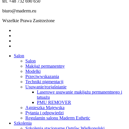
tel. +48 732 690 650
biuro@maderm.eu
Wszelkie Prawa Zastrzeżone
twitter
facebook
youtube
instagram
Close
Salon
Menu
Salon
Makijaż permanentny
Modelki
Przeciwwskazania
Techniki pigmentacji
Usuwanie/rozjaśnianie
Laserowe usuwanie makijażu permanentnego i
tatuażu
PMU REMOVER
Agnieszka Majewska
Pytania i odpowiedzi
Regulamin salonu Maderm Esthetic
Szkolenia
Szkolenia stacjonarne Ostrów Wielkopolski