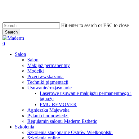
Skip
to
main
content
Hit enter to search or ESC to close
Search
Close
Search
search
0
Menu
Salon
Salon
Makijaż permanentny
Modelki
Przeciwwskazania
Techniki pigmentacji
Usuwanie/rozjaśnianie
Laserowe usuwanie makijażu permanentnego i
tatuażu
PMU REMOVER
Agnieszka Majewska
Pytania i odpowiedzi
Regulamin salonu Maderm Esthetic
Szkolenia
Szkolenia stacjonarne Ostrów Wielkopolski
Szkolenia online