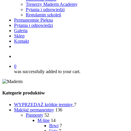
Trenerzy Maderm Academy
Pytania i odpowiedzi
Regulamin szkoleń
Permanentnie Piękna
Pytania i odpowiedzi
Galeria
Sklep
Kontakt
twitter
facebook
youtube
instagram
search
0
was successfully added to your cart.
Kategorie produktów
WYPRZEDAŻ
krótkie terminy
7
Makijaż permanentny
136
Pigmenty
52
M-line
14
Brwi
7
Usta
7