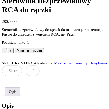
Sterownik bezprzewodowy
RCA do rączki
280,00
zł
Sterownik bezprzewodowy do rączek do makijażu permanentnego.
Pasuje do urządzeń z wejściem RCA, np. Pixel.
Pozostało tylko: 1
ilość
Dodaj do koszyka
Sterownik
bezprzewodowy
SKU:
RCA
URZ-STERCA
Kategorie:
Makijaż permanentny
,
Urządzenia
do
Share
0
rączki
Opis
Opis