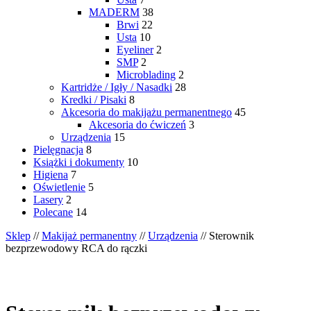
MADERM
38
Brwi
22
Usta
10
Eyeliner
2
SMP
2
Microblading
2
Kartridże / Igły / Nasadki
28
Kredki / Pisaki
8
Akcesoria do makijażu permanentnego
45
Akcesoria do ćwiczeń
3
Urządzenia
15
Pielęgnacja
8
Książki i dokumenty
10
Higiena
7
Oświetlenie
5
Lasery
2
Polecane
14
Sklep
//
Makijaż permanentny
//
Urządzenia
// Sterownik
bezprzewodowy RCA do rączki