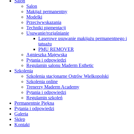
Close
Salon
Menu
Salon
Makijaż permanentny
Modelki
Przeciwwskazania
Techniki pigmentacji
Usuwanie/rozjaśnianie
Laserowe usuwanie makijażu permanentnego i
tatuażu
PMU REMOVER
Agnieszka Majewska
Pytania i odpowiedzi
Regulamin salonu Maderm Esthetic
Szkolenia
Szkolenia stacjonarne Ostrów Wielkopolski
Szkolenia online
Trenerzy Maderm Academy
Pytania i odpowiedzi
Regulamin szkoleń
Permanentnie Piękna
Pytania i odpowiedzi
Galeria
Sklep
Kontakt