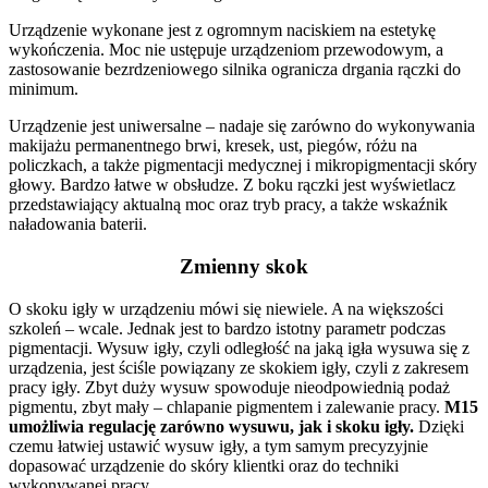
Urządzenie wykonane jest z ogromnym naciskiem na estetykę
wykończenia. Moc nie ustępuje urządzeniom przewodowym, a
zastosowanie bezrdzeniowego silnika ogranicza drgania rączki do
minimum.
Urządzenie jest uniwersalne – nadaje się zarówno do wykonywania
makijażu permanentnego brwi, kresek, ust, piegów, różu na
policzkach, a także pigmentacji medycznej i mikropigmentacji skóry
głowy. Bardzo łatwe w obsłudze. Z boku rączki jest wyświetlacz
przedstawiający aktualną moc oraz tryb pracy, a także wskaźnik
naładowania baterii.
Zmienny skok
O skoku igły w urządzeniu mówi się niewiele. A na większości
szkoleń – wcale. Jednak jest to bardzo istotny parametr podczas
pigmentacji. Wysuw igły, czyli odległość na jaką igła wysuwa się z
urządzenia, jest ściśle powiązany ze skokiem igły, czyli z zakresem
pracy igły. Zbyt duży wysuw spowoduje nieodpowiednią podaż
pigmentu, zbyt mały – chlapanie pigmentem i zalewanie pracy.
M15
umożliwia regulację zarówno wysuwu, jak i skoku igły.
Dzięki
czemu łatwiej ustawić wysuw igły, a tym samym precyzyjnie
dopasować urządzenie do skóry klientki oraz do techniki
wykonywanej pracy.