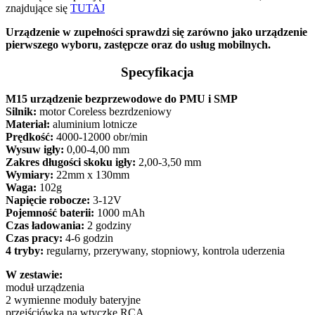
znajdujące się
TUTAJ
Urządzenie w zupełności sprawdzi się zarówno jako urządzenie
pierwszego wyboru, zastępcze oraz do usług mobilnych.
Specyfikacja
M15 urządzenie bezprzewodowe do PMU i SMP
Silnik:
motor Coreless bezrdzeniowy
Materiał:
aluminium lotnicze
Prędkość:
4000-12000 obr/min
Wysuw igły:
0,00-4,00 mm
Zakres długości skoku igły:
2,00-3,50 mm
Wymiary:
22mm x 130mm
Waga:
102g
Napięcie robocze:
3-12V
Pojemność baterii:
1000 mAh
Czas ładowania:
2 godziny
Czas pracy:
4-6 godzin
4 tryby:
regularny, przerywany, stopniowy, kontrola uderzenia
W zestawie:
moduł urządzenia
2 wymienne moduły bateryjne
przejściówka na wtyczkę RCA