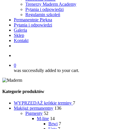
Trenerzy Maderm Academy
Pytania i odpowiedzi
Regulamin szkoleń
Permanentnie Piękna
Pytania i odpowiedzi
Galeria
Sklep
Kontakt
twitter
facebook
youtube
instagram
search
0
was successfully added to your cart.
Kategorie produktów
WYPRZEDAŻ
krótkie terminy
7
Makijaż permanentny
136
Pigmenty
52
M-line
14
Brwi
7
Usta
7