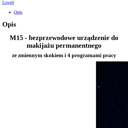
ze
Love
0
zmiennym
skokiem
Opis
Opis
M15 - bezprzewodowe urządzenie do
makijażu permanentnego
ze zmiennym skokiem i 4 programami pracy