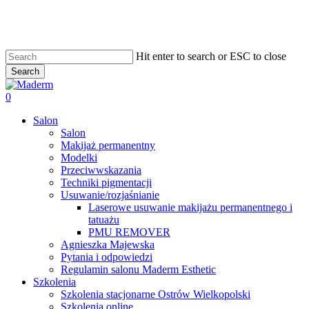
Skip
to
main
content
Hit enter to search or ESC to close
Search
Close
Search
search
0
Menu
Salon
Salon
Makijaż permanentny
Modelki
Przeciwwskazania
Techniki pigmentacji
Usuwanie/rozjaśnianie
Laserowe usuwanie makijażu permanentnego i
tatuażu
PMU REMOVER
Agnieszka Majewska
Pytania i odpowiedzi
Regulamin salonu Maderm Esthetic
Szkolenia
Szkolenia stacjonarne Ostrów Wielkopolski
Szkolenia online