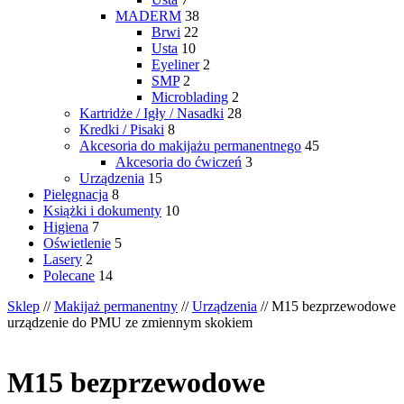
MADERM
38
Brwi
22
Usta
10
Eyeliner
2
SMP
2
Microblading
2
Kartridże / Igły / Nasadki
28
Kredki / Pisaki
8
Akcesoria do makijażu permanentnego
45
Akcesoria do ćwiczeń
3
Urządzenia
15
Pielęgnacja
8
Książki i dokumenty
10
Higiena
7
Oświetlenie
5
Lasery
2
Polecane
14
Sklep
//
Makijaż permanentny
//
Urządzenia
// M15 bezprzewodowe
urządzenie do PMU ze zmiennym skokiem
M15 bezprzewodowe