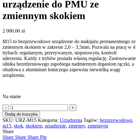
urządzenie do PMU ze
zmiennym skokiem
2 000,00
zł
M15 to bezprzewodowe urządzenie do makijażu permanentnego ze
zmiennym skokiem w zakresie 2,0 – 3,5mm. Pozwala na pracę w 4
trybach: regularnym, przerywanym, stopniowym, kontroli
uderzenia. Każdy z trybów posiada własną regulację. Zastosowanie
silnika bezrdzeniowego zapobiega nadmiernym drganiom rączki, a
obudowa z aluminium lotniczego zapewnia niewielką wagę
urządzenia.
Na stanie
ilość
M15
Dodaj do koszyka
bezprzewodowe
SKU:
URZ-M15
Kategoria:
Urządzenia
Tagów:
bezprzewodowe
,
urządzenie
m15
,
skok
,
skokiem
,
urzadzenie
,
zmienny
,
zmiennym
do
Share
PMU
Share
Share
Share
Pin