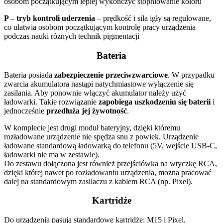
osobom początkującym lepiej wykończyć stopniowanie koloru
P – tryb kontroli uderzenia
– prędkość i siła igły są regulowane,
co ułatwia osobom początkującym kontrolę pracy urządzenia
podczas nauki różnych technik pigmentacji
Bateria
Bateria posiada
zabezpieczenie przeciwzwarciowe
. W przypadku
zwarcia akumulatora nastąpi natychmiastowe wyłączenie się
zasilania. Aby ponownie włączyć akumulator należy użyć
ładowarki. Takie rozwiązanie
zapobiega uszkodzeniu się baterii
i
jednocześnie
przedłuża jej żywotność
.
W komplecie jest drugi moduł bateryjny, dzięki któremu
rozładowane urządzenie nie spędza snu z powiek. Urządzenie
ładowane standardową ładowarką do telefonu (5V, wejście USB-C,
ładowarki nie ma w zestawie).
Do zestawu dołączona jest również przejściówka na wtyczkę RCA,
dzięki której nawet po rozładowaniu urządzenia, można pracować
dalej na standardowym zasilaczu z kablem RCA (np. Pixel).
Kartridże
Do urządzenia pasują standardowe kartridże: M15 i Pixel,