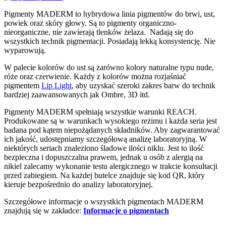
Pigmenty MADERM to hybrydowa linia pigmentów do brwi, ust,
powiek oraz skóry głowy. Są to pigmenty organiczno-
nieorganiczne, nie zawierają tlenków żelaza. Nadają się do
wszystkich technik pigmentacji. Posiadają lekką konsystencję. Nie
wyparowują.
W palecie kolorów do ust są zarówno kolory naturalne typu nude,
róże oraz czerwienie. Każdy z kolorów można rozjaśniać
pigmentem
Lip Light
, aby uzyskać szeroki zakres barw do technik
bardziej zaawansowanych jak Ombre, 3D itd.
Pigmenty MADERM spełniają wszystkie warunki REACH.
Produkowane są w warunkach wysokiego reżimu i każda seria jest
badana pod kątem niepożądanych składników. Aby zagwarantować
ich jakość, udostępniamy szczegółową analizę laboratoryjną. W
niektórych seriach znaleziono śladowe ilości niklu. Jest to ilość
bezpieczna i dopuszczalna prawem, jednak u osób z alergią na
nikiel zalecamy wykonanie testu alergicznego w trakcie konsultacji
przed zabiegiem. Na każdej butelce znajduje się kod QR, który
kieruje bezpośrednio do analizy laboratoryjnej.
Szczegółowe informacje o wszystkich pigmentach MADERM
znajdują się w zakładce:
Informacje o pigmentach