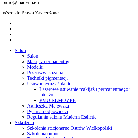
biuro@maderm.eu
Wszelkie Prawa Zastrzeżone
twitter
facebook
youtube
instagram
Close
Salon
Menu
Salon
Makijaż permanentny
Modelki
Przeciwwskazania
Techniki pigmentacji
Usuwanie/rozjaśnianie
Laserowe usuwanie makijażu permanentnego i
tatuażu
PMU REMOVER
Agnieszka Majewska
Pytania i odpowiedzi
Regulamin salonu Maderm Esthetic
Szkolenia
Szkolenia stacjonarne Ostrów Wielkopolski
Szkolenia online