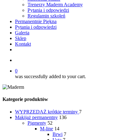
Trenerzy Maderm Academy
Pytania i odpowiedzi
Regulamin szkoleń
Permanentnie Piękna
Pytania i odpowiedzi
Galeria
Sklep
Kontakt
twitter
facebook
youtube
instagram
search
0
was successfully added to your cart.
Kategorie produktów
WYPRZEDAŻ
krótkie terminy
7
Makijaż permanentny
136
Pigmenty
52
M-line
14
Brwi
7
Usta
7