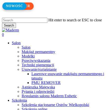
Skip
BESTSELLER
BESTSELLER
NOWOŚĆ
to
main
content
Hit enter to search or ESC to close
Search
Close
Search
search
0
Menu
Salon
Salon
Makijaż permanentny
Modelki
Przeciwwskazania
Techniki pigmentacji
Usuwanie/rozjaśnianie
Laserowe usuwanie makijażu permanentnego i
tatuażu
PMU REMOVER
Agnieszka Majewska
Pytania i odpowiedzi
Regulamin salonu Maderm Esthetic
Szkolenia
Szkolenia stacjonarne Ostrów Wielkopolski
Szkolenia online