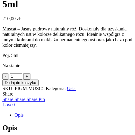
5ml
210,00
zł
Muscat – Jasny pudrowy naturalny róż. Doskonały dla uzyskania
naturalnych ust w kolorze delikatnego różu. Idealnie współgra z
innymi kolorami do makijażu permanentnego ust oraz jako baza pod
kolor ciemniejszy.
Poj. 5ml
Na stanie
ilość
MADERM
Dodaj do koszyka
pigment
SKU:
PIGM-MUSC5
Kategoria:
Usta
MUSCAT
Share
5ml
Share
Share
Share
Pin
Love
0
Opis
Opis