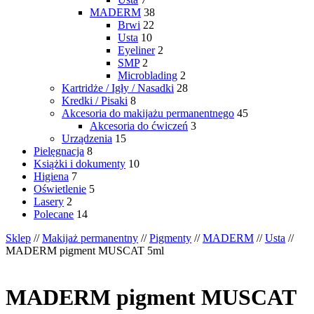
MADERM
38
Brwi
22
Usta
10
Eyeliner
2
SMP
2
Microblading
2
Kartridże / Igły / Nasadki
28
Kredki / Pisaki
8
Akcesoria do makijażu permanentnego
45
Akcesoria do ćwiczeń
3
Urządzenia
15
Pielęgnacja
8
Książki i dokumenty
10
Higiena
7
Oświetlenie
5
Lasery
2
Polecane
14
Sklep
//
Makijaż permanentny
//
Pigmenty
//
MADERM
//
Usta
//
MADERM pigment MUSCAT 5ml
MADERM pigment MUSCAT