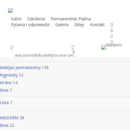
Skip
to
main
Salon
Szkolenia
Permanentnie Piękna
twitter
Pytania i odpowiedzi
Galeria
Sklep
Kontakt
content
facebook
youtube
instagram
Kategorie produktów
search
0
WYPRZEDAŻ
krótkie terminy
7
was successfully added to your cart.
Makijaż permanentny
136
Pigmenty
52
M-line
14
Brwi
7
Usta
7
MADERM
38
Brwi
22