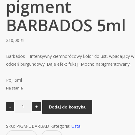
pigment
BARBADOS 5ml
210,00
zł
Barbados – Intensywny ciemnoróżowy kolor do ust, wpadający w
odcień burgundowy. Daje efekt fuksji. Mocno napigmentowany.
Poj. 5ml
Na stanie
ilość
Dodaj do koszyka
MADERM
pigment
SKU:
PIGM-UBARBAD
Kategoria:
Usta
BARBADOS
5ml