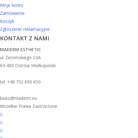
Moje konto
Zamówienie
Koszyk
Zgłoszenie reklamacyjne
KONTAKT Z NAMI
MADERM ESTHETIC
ul. Żeromskiego 23A
63-400 Ostrów Wielkopolski
tel. +48 732 690 650
biuro@maderm.eu
Wszelkie Prawa Zastrzeżone
twitter
facebook
youtube
instagram