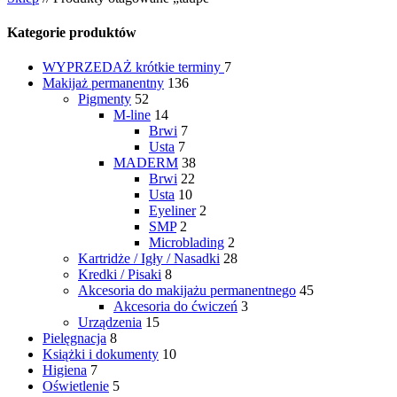
Kategorie produktów
WYPRZEDAŻ
krótkie terminy
7
Makijaż permanentny
136
Pigmenty
52
M-line
14
Brwi
7
Usta
7
MADERM
38
Brwi
22
Usta
10
Eyeliner
2
SMP
2
Microblading
2
Kartridże / Igły / Nasadki
28
Kredki / Pisaki
8
Akcesoria do makijażu permanentnego
45
Akcesoria do ćwiczeń
3
Urządzenia
15
Pielęgnacja
8
Książki i dokumenty
10
Higiena
7
Oświetlenie
5