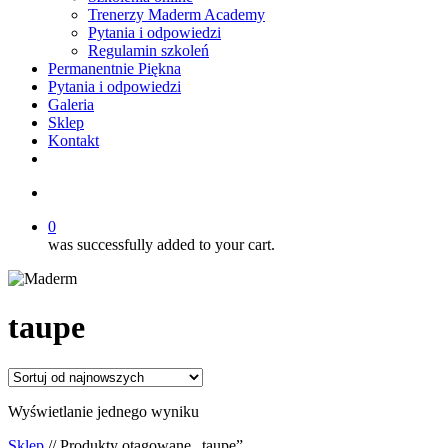
Trenerzy Maderm Academy
Pytania i odpowiedzi
Regulamin szkoleń
Permanentnie Piękna
Pytania i odpowiedzi
Galeria
Sklep
Kontakt
twitter
facebook
youtube
instagram
search
0
was successfully added to your cart.
taupe
Wyświetlanie jednego wyniku
Sklep
// Produkty otagowane „taupe”