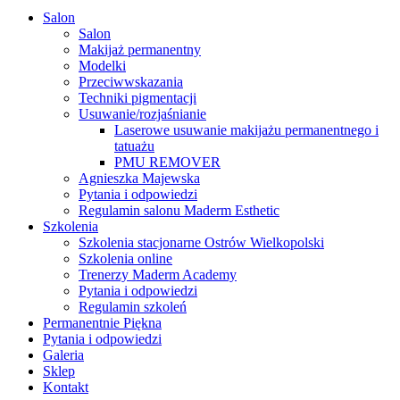
Close
Salon
Menu
Salon
Makijaż permanentny
Modelki
Przeciwwskazania
Techniki pigmentacji
Usuwanie/rozjaśnianie
Laserowe usuwanie makijażu permanentnego i
tatuażu
PMU REMOVER
Agnieszka Majewska
Pytania i odpowiedzi
Regulamin salonu Maderm Esthetic
Szkolenia
Szkolenia stacjonarne Ostrów Wielkopolski
Szkolenia online
Trenerzy Maderm Academy
Pytania i odpowiedzi
Regulamin szkoleń
Permanentnie Piękna
Pytania i odpowiedzi
Galeria
Sklep
Kontakt