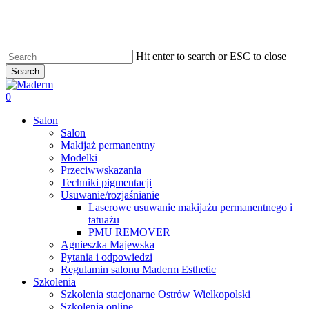
Skip
to
main
content
Hit enter to search or ESC to close
Search
Close
Search
search
0
Menu
Salon
Salon
Makijaż permanentny
Modelki
Przeciwwskazania
Techniki pigmentacji
Usuwanie/rozjaśnianie
Laserowe usuwanie makijażu permanentnego i
tatuażu
PMU REMOVER
Agnieszka Majewska
Pytania i odpowiedzi
Regulamin salonu Maderm Esthetic
Szkolenia
Szkolenia stacjonarne Ostrów Wielkopolski
Szkolenia online