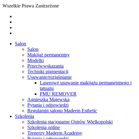
Wszelkie Prawa Zastrzeżone
twitter
facebook
youtube
instagram
Close
Salon
Menu
Salon
Makijaż permanentny
Modelki
Przeciwwskazania
Techniki pigmentacji
Usuwanie/rozjaśnianie
Laserowe usuwanie makijażu permanentnego i
tatuażu
PMU REMOVER
Agnieszka Majewska
Pytania i odpowiedzi
Regulamin salonu Maderm Esthetic
Szkolenia
Szkolenia stacjonarne Ostrów Wielkopolski
Szkolenia online
Trenerzy Maderm Academy
Pytania i odpowiedzi