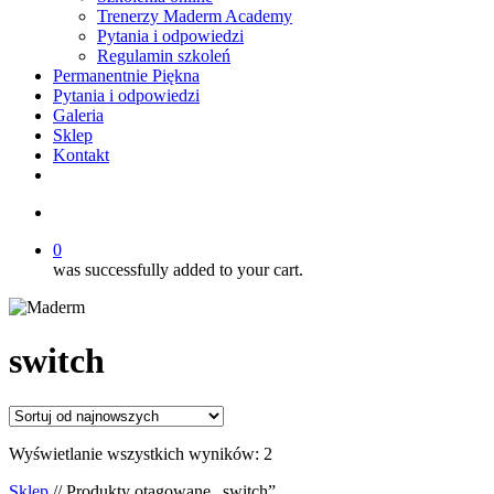
Trenerzy Maderm Academy
Pytania i odpowiedzi
Regulamin szkoleń
Permanentnie Piękna
Pytania i odpowiedzi
Galeria
Sklep
Kontakt
twitter
facebook
youtube
instagram
search
0
was successfully added to your cart.
switch
Posortowane
Wyświetlanie wszystkich wyników: 2
według
Sklep
// Produkty otagowane „switch”
najnowszych