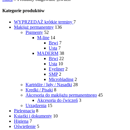
Kategorie produktów
WYPRZEDAŻ
krótkie terminy
7
Makijaż permanentny
136
Pigmenty
52
M-line
14
Brwi
7
Usta
7
MADERM
38
Brwi
22
Usta
10
Eyeliner
2
SMP
2
Microblading
2
Kartridże / Igły / Nasadki
28
Kredki / Pisaki
8
Akcesoria do makijażu permanentnego
45
Akcesoria do ćwiczeń
3
Urządzenia
15
Pielęgnacja
8
Książki i dokumenty
10
Higiena
7
Oświetlenie
5