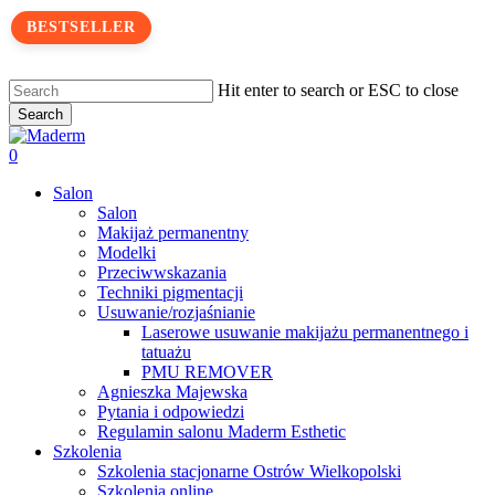
Skip
BESTSELLER
to
main
content
Hit enter to search or ESC to close
Search
Close
Search
search
0
Menu
Salon
Salon
Makijaż permanentny
Modelki
Przeciwwskazania
Techniki pigmentacji
Usuwanie/rozjaśnianie
Laserowe usuwanie makijażu permanentnego i
tatuażu
PMU REMOVER
Agnieszka Majewska
Pytania i odpowiedzi
Regulamin salonu Maderm Esthetic
Szkolenia
Szkolenia stacjonarne Ostrów Wielkopolski
Szkolenia online