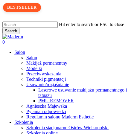
Skip
BESTSELLER
to
main
content
Hit enter to search or ESC to close
Search
Close
Search
search
0
Menu
Salon
Salon
Makijaż permanentny
Modelki
Przeciwwskazania
Techniki pigmentacji
Usuwanie/rozjaśnianie
Laserowe usuwanie makijażu permanentnego i
tatuażu
PMU REMOVER
Agnieszka Majewska
Pytania i odpowiedzi
Regulamin salonu Maderm Esthetic
Szkolenia
Szkolenia stacjonarne Ostrów Wielkopolski
Szkolenia online