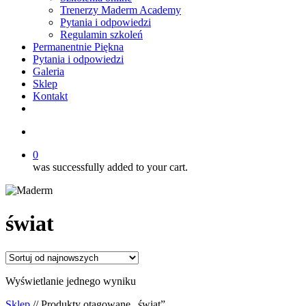
Trenerzy Maderm Academy
Pytania i odpowiedzi
Regulamin szkoleń
Permanentnie Piękna
Pytania i odpowiedzi
Galeria
Sklep
Kontakt
twitter
facebook
youtube
instagram
search
0
was successfully added to your cart.
świat
Wyświetlanie jednego wyniku
Sklep
// Produkty otagowane „świat”