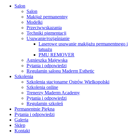
Close
Salon
Menu
Salon
Makijaż permanentny
Modelki
Przeciwwskazania
Techniki pigmentacji
Usuwanie/rozjaśnianie
Laserowe usuwanie makijażu permanentnego i
tatuażu
PMU REMOVER
Agnieszka Majewska
Pytania i odpowiedzi
Regulamin salonu Maderm Esthetic
Szkolenia
Szkolenia stacjonarne Ostrów Wielkopolski
Szkolenia online
Trenerzy Maderm Academy
Pytania i odpowiedzi
Regulamin szkoleń
Permanentnie Piękna
Pytania i odpowiedzi
Galeria
Sklep
Kontakt