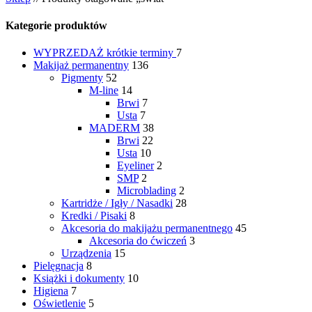
Kategorie produktów
WYPRZEDAŻ
krótkie terminy
7
Makijaż permanentny
136
Pigmenty
52
M-line
14
Brwi
7
Usta
7
MADERM
38
Brwi
22
Usta
10
Eyeliner
2
SMP
2
Microblading
2
Kartridże / Igły / Nasadki
28
Kredki / Pisaki
8
Akcesoria do makijażu permanentnego
45
Akcesoria do ćwiczeń
3
Urządzenia
15
Pielęgnacja
8
Książki i dokumenty
10
Higiena
7
Oświetlenie
5