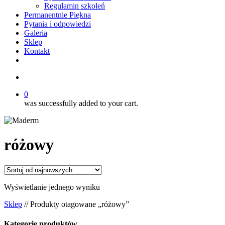
Regulamin szkoleń
Permanentnie Piękna
Pytania i odpowiedzi
Galeria
Sklep
Kontakt
twitter
facebook
youtube
instagram
search
0
was successfully added to your cart.
różowy
Wyświetlanie jednego wyniku
Sklep
// Produkty otagowane „różowy”
Kategorie produktów