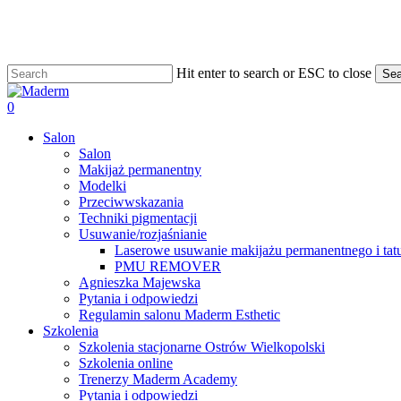
Skip
to
main
content
Hit enter to search or ESC to close
Sea
Close
Search
search
0
Menu
Salon
Salon
Makijaż permanentny
Modelki
Przeciwwskazania
Techniki pigmentacji
Usuwanie/rozjaśnianie
Laserowe usuwanie makijażu permanentnego i tat
PMU REMOVER
Agnieszka Majewska
Pytania i odpowiedzi
Regulamin salonu Maderm Esthetic
Szkolenia
Szkolenia stacjonarne Ostrów Wielkopolski
Szkolenia online
Trenerzy Maderm Academy
Pytania i odpowiedzi