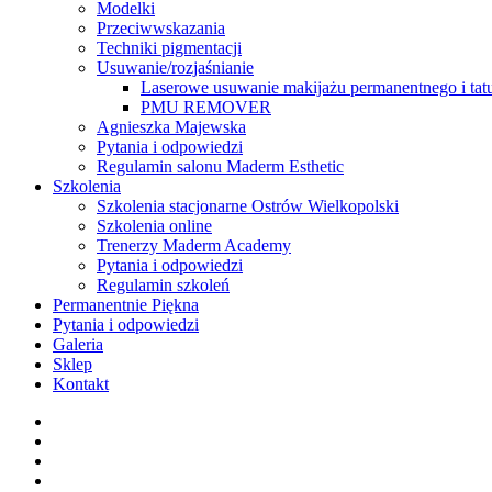
Modelki
Przeciwwskazania
Techniki pigmentacji
Usuwanie/rozjaśnianie
Laserowe usuwanie makijażu permanentnego i tat
PMU REMOVER
Agnieszka Majewska
Pytania i odpowiedzi
Regulamin salonu Maderm Esthetic
Szkolenia
Szkolenia stacjonarne Ostrów Wielkopolski
Szkolenia online
Trenerzy Maderm Academy
Pytania i odpowiedzi
Regulamin szkoleń
Permanentnie Piękna
Pytania i odpowiedzi
Galeria
Sklep
Kontakt
twitter
facebook
youtube
instagram