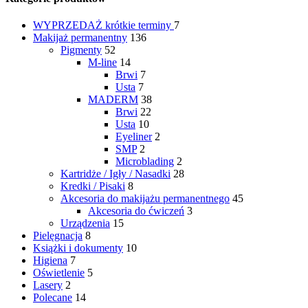
WYPRZEDAŻ
krótkie terminy
7
Makijaż permanentny
136
Pigmenty
52
M-line
14
Brwi
7
Usta
7
MADERM
38
Brwi
22
Usta
10
Eyeliner
2
SMP
2
Microblading
2
Kartridże / Igły / Nasadki
28
Kredki / Pisaki
8
Akcesoria do makijażu permanentnego
45
Akcesoria do ćwiczeń
3
Urządzenia
15
Pielęgnacja
8
Książki i dokumenty
10
Higiena
7
Oświetlenie
5
Lasery
2
Polecane
14