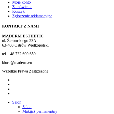
Moje konto
Zamówienie
Koszyk
Zgłoszenie reklamacyjne
KONTAKT Z NAMI
MADERM ESTHETIC
ul. Żeromskiego 23A
63-400 Ostrów Wielkopolski
tel. +48 732 690 650
biuro@maderm.eu
Wszelkie Prawa Zastrzeżone
twitter
facebook
youtube
instagram
Close
Salon
Menu
Salon
Makijaż permanentny