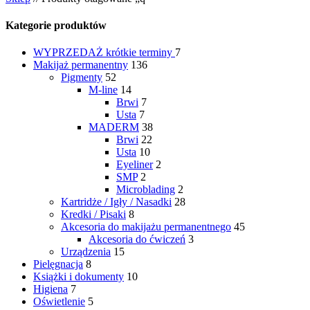
Kategorie produktów
WYPRZEDAŻ
krótkie terminy
7
Makijaż permanentny
136
Pigmenty
52
M-line
14
Brwi
7
Usta
7
MADERM
38
Brwi
22
Usta
10
Eyeliner
2
SMP
2
Microblading
2
Kartridże / Igły / Nasadki
28
Kredki / Pisaki
8
Akcesoria do makijażu permanentnego
45
Akcesoria do ćwiczeń
3
Urządzenia
15
Pielęgnacja
8
Książki i dokumenty
10
Higiena
7
Oświetlenie
5