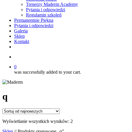
Trenerzy Maderm Academy
Pytania i odpowiedzi
Regulamin szkoleń
Permanentnie Piękna
Pytania i odpowiedzi
Galeria
Sklep
Kontakt
twitter
facebook
youtube
instagram
search
0
was successfully added to your cart.
q
Posortowane
Wyświetlanie wszystkich wyników: 2
według
Sklep
// Produkty otagowane „q”
najnowszych