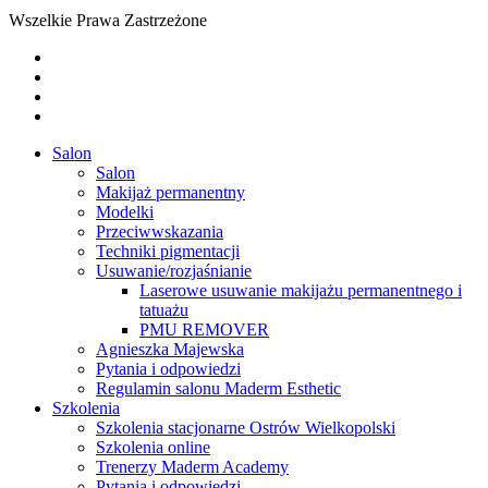
Wszelkie Prawa Zastrzeżone
twitter
facebook
youtube
instagram
Close
Salon
Menu
Salon
Makijaż permanentny
Modelki
Przeciwwskazania
Techniki pigmentacji
Usuwanie/rozjaśnianie
Laserowe usuwanie makijażu permanentnego i
tatuażu
PMU REMOVER
Agnieszka Majewska
Pytania i odpowiedzi
Regulamin salonu Maderm Esthetic
Szkolenia
Szkolenia stacjonarne Ostrów Wielkopolski
Szkolenia online
Trenerzy Maderm Academy
Pytania i odpowiedzi