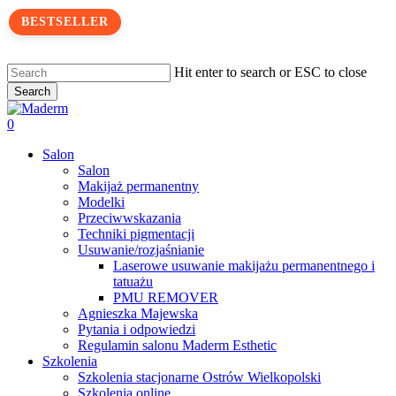
Skip
BESTSELLER
to
main
content
Hit enter to search or ESC to close
Search
Close
Search
search
0
Menu
Salon
Salon
Makijaż permanentny
Modelki
Przeciwwskazania
Techniki pigmentacji
Usuwanie/rozjaśnianie
Laserowe usuwanie makijażu permanentnego i
tatuażu
PMU REMOVER
Agnieszka Majewska
Pytania i odpowiedzi
Regulamin salonu Maderm Esthetic
Szkolenia
Szkolenia stacjonarne Ostrów Wielkopolski
Szkolenia online