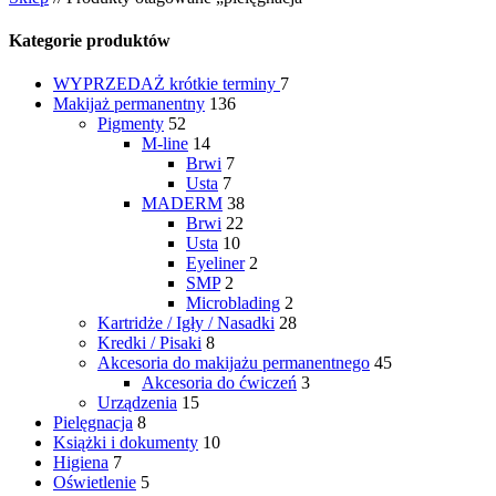
Kategorie produktów
WYPRZEDAŻ
krótkie terminy
7
Makijaż permanentny
136
Pigmenty
52
M-line
14
Brwi
7
Usta
7
MADERM
38
Brwi
22
Usta
10
Eyeliner
2
SMP
2
Microblading
2
Kartridże / Igły / Nasadki
28
Kredki / Pisaki
8
Akcesoria do makijażu permanentnego
45
Akcesoria do ćwiczeń
3
Urządzenia
15
Pielęgnacja
8
Książki i dokumenty
10
Higiena
7
Oświetlenie
5