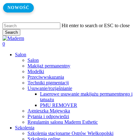
Skip
NOWOŚĆ
NOWOŚĆ
to
main
content
Hit enter to search or ESC to close
Search
Close
Search
search
0
Menu
Salon
Salon
Makijaż permanentny
Modelki
Przeciwwskazania
Techniki pigmentacji
Usuwanie/rozjaśnianie
Laserowe usuwanie makijażu permanentnego i
tatuażu
PMU REMOVER
Agnieszka Majewska
Pytania i odpowiedzi
Regulamin salonu Maderm Esthetic
Szkolenia
Szkolenia stacjonarne Ostrów Wielkopolski
Szkolenia online