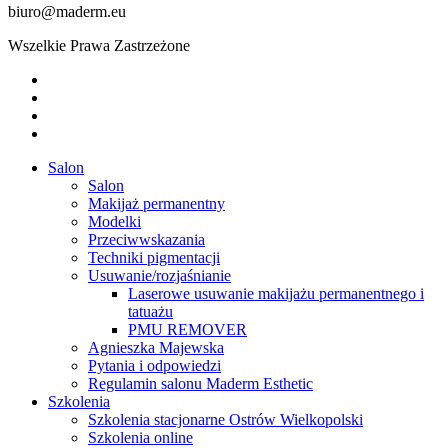
biuro@maderm.eu
Wszelkie Prawa Zastrzeżone
twitter
facebook
youtube
instagram
Close
Salon
Menu
Salon
Makijaż permanentny
Modelki
Przeciwwskazania
Techniki pigmentacji
Usuwanie/rozjaśnianie
Laserowe usuwanie makijażu permanentnego i
tatuażu
PMU REMOVER
Agnieszka Majewska
Pytania i odpowiedzi
Regulamin salonu Maderm Esthetic
Szkolenia
Szkolenia stacjonarne Ostrów Wielkopolski
Szkolenia online