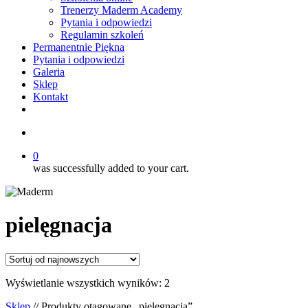
Trenerzy Maderm Academy
Pytania i odpowiedzi
Regulamin szkoleń
Permanentnie Piękna
Pytania i odpowiedzi
Galeria
Sklep
Kontakt
twitter
facebook
youtube
instagram
search
0
was successfully added to your cart.
pielęgnacja
Posortowane
Wyświetlanie wszystkich wyników: 2
według
Sklep
// Produkty otagowane „pielęgnacja”
najnowszych