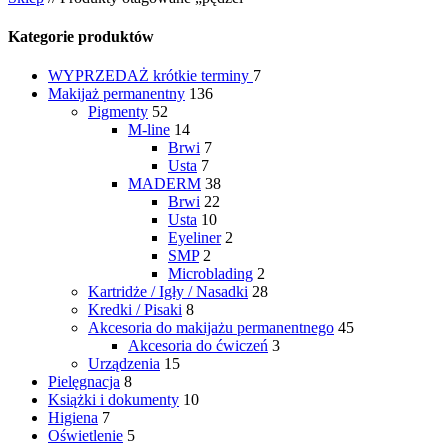
Kategorie produktów
WYPRZEDAŻ
krótkie terminy
7
Makijaż permanentny
136
Pigmenty
52
M-line
14
Brwi
7
Usta
7
MADERM
38
Brwi
22
Usta
10
Eyeliner
2
SMP
2
Microblading
2
Kartridże / Igły / Nasadki
28
Kredki / Pisaki
8
Akcesoria do makijażu permanentnego
45
Akcesoria do ćwiczeń
3
Urządzenia
15
Pielęgnacja
8
Książki i dokumenty
10
Higiena
7
Oświetlenie
5