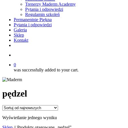
Trenerzy Maderm Academy
Pytania i odpowiedzi
Regulamin szkoleń
Permanentnie Piękna
Pytania i odpowiedzi
Galeria
Sklep
Kontakt
twitter
facebook
youtube
instagram
search
0
was successfully added to your cart.
pędzel
Wyświetlanie jednego wyniku
Sklep
// Produkty otagowane „pędzel”