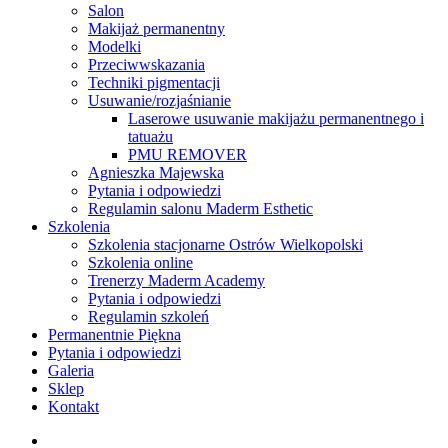
Menu
Salon
Makijaż permanentny
Modelki
Przeciwwskazania
Techniki pigmentacji
Usuwanie/rozjaśnianie
Laserowe usuwanie makijażu permanentnego i
tatuażu
PMU REMOVER
Agnieszka Majewska
Pytania i odpowiedzi
Regulamin salonu Maderm Esthetic
Szkolenia
Szkolenia stacjonarne Ostrów Wielkopolski
Szkolenia online
Trenerzy Maderm Academy
Pytania i odpowiedzi
Regulamin szkoleń
Permanentnie Piękna
Pytania i odpowiedzi
Galeria
Sklep
Kontakt
twitter