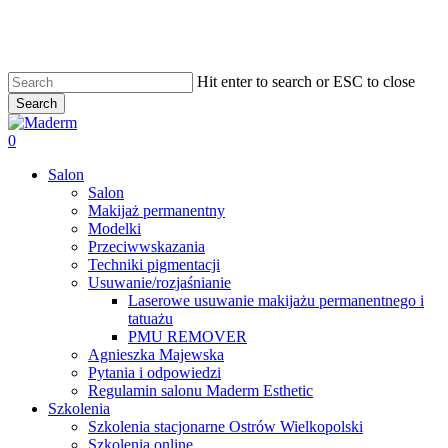
Skip
to
main
content
Hit enter to search or ESC to close
Search
Close
Search
search
0
Menu
Salon
Salon
Makijaż permanentny
Modelki
Przeciwwskazania
Techniki pigmentacji
Usuwanie/rozjaśnianie
Laserowe usuwanie makijażu permanentnego i
tatuażu
PMU REMOVER
Agnieszka Majewska
Pytania i odpowiedzi
Regulamin salonu Maderm Esthetic
Szkolenia
Szkolenia stacjonarne Ostrów Wielkopolski
Szkolenia online