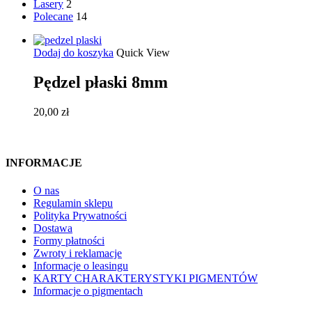
Lasery
2
Polecane
14
Dodaj do koszyka
Quick View
Pędzel płaski 8mm
20,00
zł
INFORMACJE
O nas
Regulamin sklepu
Polityka Prywatności
Dostawa
Formy płatności
Zwroty i reklamacje
Informacje o leasingu
KARTY CHARAKTERYSTYKI PIGMENTÓW
Informacje o pigmentach