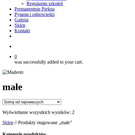
Regulamin szkoleń
Permanentnie Piękna
Pytania i odpowiedzi
Galeria
Sklep
Kontakt
twitter
facebook
youtube
instagram
search
0
was successfully added to your cart.
małe
Posortowane
Wyświetlanie wszystkich wyników: 2
według
Sklep
// Produkty otagowane „małe”
najnowszych
Kategorie produktów