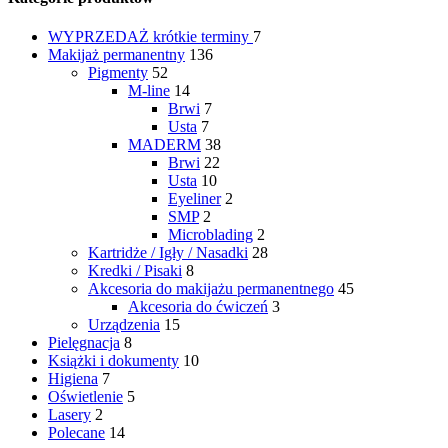
WYPRZEDAŻ
krótkie terminy
7
Makijaż permanentny
136
Pigmenty
52
M-line
14
Brwi
7
Usta
7
MADERM
38
Brwi
22
Usta
10
Eyeliner
2
SMP
2
Microblading
2
Kartridże / Igły / Nasadki
28
Kredki / Pisaki
8
Akcesoria do makijażu permanentnego
45
Akcesoria do ćwiczeń
3
Urządzenia
15
Pielęgnacja
8
Książki i dokumenty
10
Higiena
7
Oświetlenie
5
Lasery
2
Polecane
14