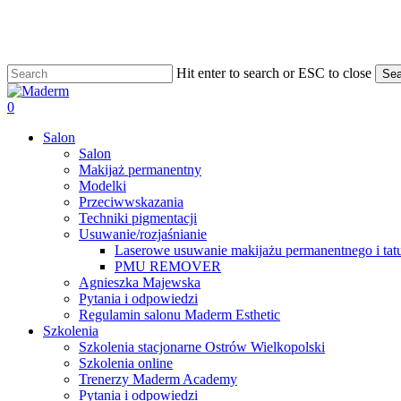
Skip
to
main
content
Hit enter to search or ESC to close
Sea
Close
Search
search
0
Menu
Salon
Salon
Makijaż permanentny
Modelki
Przeciwwskazania
Techniki pigmentacji
Usuwanie/rozjaśnianie
Laserowe usuwanie makijażu permanentnego i tat
PMU REMOVER
Agnieszka Majewska
Pytania i odpowiedzi
Regulamin salonu Maderm Esthetic
Szkolenia
Szkolenia stacjonarne Ostrów Wielkopolski
Szkolenia online
Trenerzy Maderm Academy
Pytania i odpowiedzi