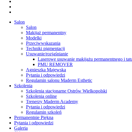
facebook
youtube
instagram
Close
Salon
Menu
Salon
Makijaż permanentny
Modelki
Przeciwwskazania
Techniki pigmentacji
Usuwanie/rozjaśnianie
Laserowe usuwanie makijażu permanentnego i tat
PMU REMOVER
Agnieszka Majewska
Pytania i odpowiedzi
Regulamin salonu Maderm Esthetic
Szkolenia
Szkolenia stacjonarne Ostrów Wielkopolski
Szkolenia online
Trenerzy Maderm Academy
Pytania i odpowiedzi
Regulamin szkoleń
Permanentnie Piękna
Pytania i odpowiedzi
Galeria