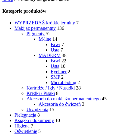
Kategorie produktów
WYPRZEDAŻ
krótkie terminy
7
Makijaż permanentny
136
Pigmenty
52
M-line
14
Brwi
7
Usta
7
MADERM
38
Brwi
22
Usta
10
Eyeliner
2
SMP
2
Microblading
2
Kartridże / Igły / Nasadki
28
Kredki / Pisaki
8
Akcesoria do makijażu permanentnego
45
Akcesoria do ćwiczeń
3
Urządzenia
15
Pielęgnacja
8
Książki i dokumenty
10
Higiena
7
Oświetlenie
5