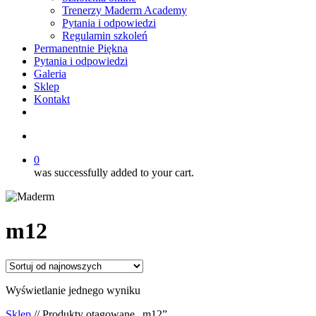
Trenerzy Maderm Academy
Pytania i odpowiedzi
Regulamin szkoleń
Permanentnie Piękna
Pytania i odpowiedzi
Galeria
Sklep
Kontakt
twitter
facebook
youtube
instagram
search
0
was successfully added to your cart.
m12
Wyświetlanie jednego wyniku
Sklep
// Produkty otagowane „m12”