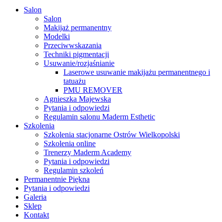
Close
Salon
Menu
Salon
Makijaż permanentny
Modelki
Przeciwwskazania
Techniki pigmentacji
Usuwanie/rozjaśnianie
Laserowe usuwanie makijażu permanentnego i
tatuażu
PMU REMOVER
Agnieszka Majewska
Pytania i odpowiedzi
Regulamin salonu Maderm Esthetic
Szkolenia
Szkolenia stacjonarne Ostrów Wielkopolski
Szkolenia online
Trenerzy Maderm Academy
Pytania i odpowiedzi
Regulamin szkoleń
Permanentnie Piękna
Pytania i odpowiedzi
Galeria
Sklep
Kontakt