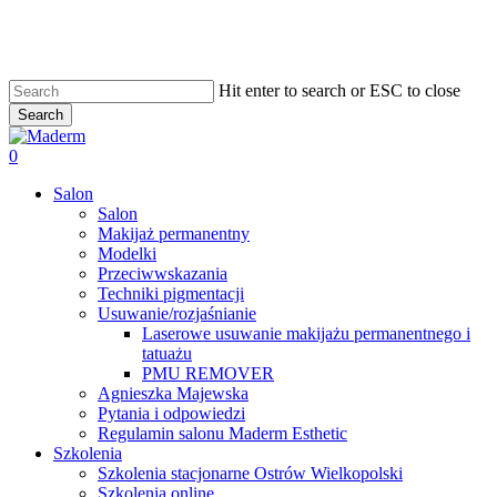
Skip
to
main
content
Hit enter to search or ESC to close
Search
Close
Search
search
0
Menu
Salon
Salon
Makijaż permanentny
Modelki
Przeciwwskazania
Techniki pigmentacji
Usuwanie/rozjaśnianie
Laserowe usuwanie makijażu permanentnego i
tatuażu
PMU REMOVER
Agnieszka Majewska
Pytania i odpowiedzi
Regulamin salonu Maderm Esthetic
Szkolenia
Szkolenia stacjonarne Ostrów Wielkopolski
Szkolenia online