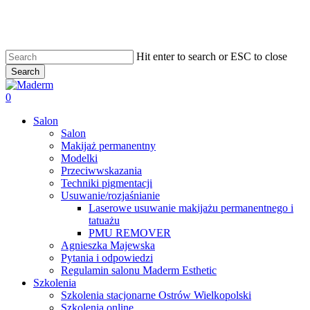
Skip
to
main
content
Hit enter to search or ESC to close
Search
Close
Search
search
0
Menu
Salon
Salon
Makijaż permanentny
Modelki
Przeciwwskazania
Techniki pigmentacji
Usuwanie/rozjaśnianie
Laserowe usuwanie makijażu permanentnego i
tatuażu
PMU REMOVER
Agnieszka Majewska
Pytania i odpowiedzi
Regulamin salonu Maderm Esthetic
Szkolenia
Szkolenia stacjonarne Ostrów Wielkopolski
Szkolenia online