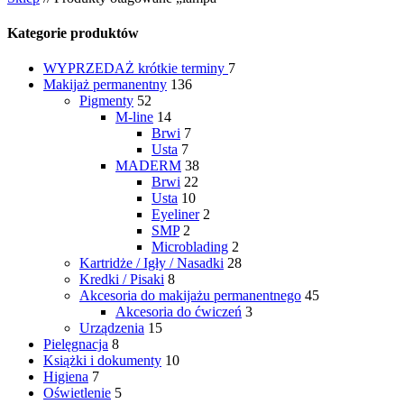
Kategorie produktów
WYPRZEDAŻ
krótkie terminy
7
Makijaż permanentny
136
Pigmenty
52
M-line
14
Brwi
7
Usta
7
MADERM
38
Brwi
22
Usta
10
Eyeliner
2
SMP
2
Microblading
2
Kartridże / Igły / Nasadki
28
Kredki / Pisaki
8
Akcesoria do makijażu permanentnego
45
Akcesoria do ćwiczeń
3
Urządzenia
15
Pielęgnacja
8
Książki i dokumenty
10
Higiena
7
Oświetlenie
5