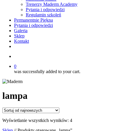
Trenerzy Maderm Academy
Pytania i odpowiedzi
Regulamin szkoleń
Permanentnie Piękna
Pytania i odpowiedzi
Galeria
Sklep
Kontakt
twitter
facebook
youtube
instagram
search
0
was successfully added to your cart.
lampa
Posortowane
Wyświetlanie wszystkich wyników: 4
według
Sklep
// Produkty otagowane „lampa”
najnowszych