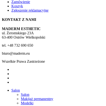
Zamówienie
Koszyk
Zgłoszenie reklamacyjne
KONTAKT Z NAMI
MADERM ESTHETIC
ul. Żeromskiego 23A
63-400 Ostrów Wielkopolski
tel. +48 732 690 650
biuro@maderm.eu
Wszelkie Prawa Zastrzeżone
twitter
facebook
youtube
instagram
Close
Salon
Menu
Salon
Makijaż permanentny
Modelki