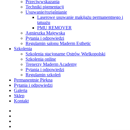
Przeciwwskazania
Techniki pigmentacji
Usuwanie/rozjaśnianie
Laserowe usuwanie makijażu permanentnego i
tatuażu
PMU REMOVER
Agnieszka Majewska
Pytania i odpowiedzi
Regulamin salonu Maderm Esthetic
Szkolenia
Szkolenia stacjonarne Ostrów Wielkopolski
Szkolenia online
Trenerzy Maderm Academy
Pytania i odpowiedzi
Regulamin szkoleń
Permanentnie Piękna
Pytania i odpowiedzi
Galeria
Sklep
Kontakt
twitter
facebook
youtube
instagram