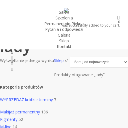
Skip
to
search
Salon
Szkolenia
main
0
Permanentnie Piękna
content
was successfully added to your cart.
Pytania i odpowiedzi
Galeria
lady
Sklep
Kontakt
twitter
facebook
Wyświetlanie jednego wyniku
Sklep
//
youtube
instagram
Produkty otagowane „lady”
Kategorie produktów
WYPRZEDAŻ
krótkie terminy
7
Makijaż permanentny
136
Pigmenty
52
M-line
14