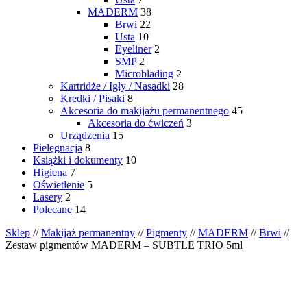
MADERM
38
Brwi
22
Usta
10
Eyeliner
2
SMP
2
Microblading
2
Kartridże / Igły / Nasadki
28
Kredki / Pisaki
8
Akcesoria do makijażu permanentnego
45
Akcesoria do ćwiczeń
3
Urządzenia
15
Pielęgnacja
8
Książki i dokumenty
10
Higiena
7
Oświetlenie
5
Lasery
2
Polecane
14
Sklep
//
Makijaż permanentny
//
Pigmenty
//
MADERM
//
Brwi
//
Zestaw pigmentów MADERM – SUBTLE TRIO 5ml