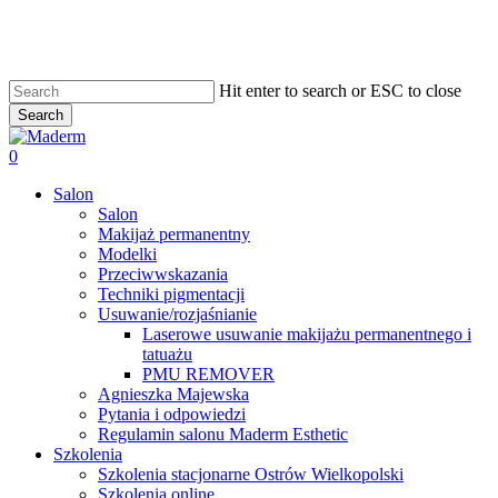
Skip
to
main
content
Hit enter to search or ESC to close
Search
Close
Search
search
0
Menu
Salon
Salon
Makijaż permanentny
Modelki
Przeciwwskazania
Techniki pigmentacji
Usuwanie/rozjaśnianie
Laserowe usuwanie makijażu permanentnego i
tatuażu
PMU REMOVER
Agnieszka Majewska
Pytania i odpowiedzi
Regulamin salonu Maderm Esthetic
Szkolenia
Szkolenia stacjonarne Ostrów Wielkopolski
Szkolenia online