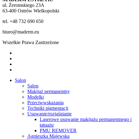
ul. Żeromskiego 23A
63-400 Ostrów Wielkopolski
tel. +48 732 690 650
biuro@maderm.eu
Wszelkie Prawa Zastrzeżone
twitter
facebook
youtube
instagram
Close
Salon
Menu
Salon
Makijaż permanentny
Modelki
Przeciwwskazania
Techniki pigmentacji
Usuwanie/rozjaśnianie
Laserowe usuwanie makijażu permanentnego i
tatuażu
PMU REMOVER
Agnieszka Majewska