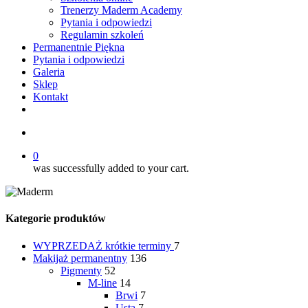
Trenerzy Maderm Academy
Pytania i odpowiedzi
Regulamin szkoleń
Permanentnie Piękna
Pytania i odpowiedzi
Galeria
Sklep
Kontakt
twitter
facebook
youtube
instagram
search
0
was successfully added to your cart.
Kategorie produktów
WYPRZEDAŻ
krótkie terminy
7
Makijaż permanentny
136
Pigmenty
52
M-line
14
Brwi
7
Usta
7