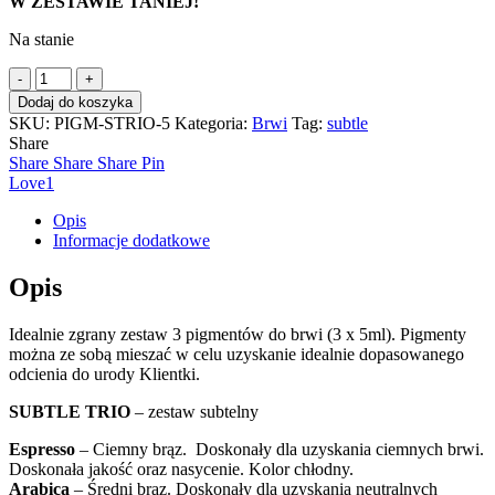
W ZESTAWIE TANIEJ!
Na stanie
ilość
Zestaw
Dodaj do koszyka
pigmentów
SKU:
PIGM-STRIO-5
Kategoria:
Brwi
Tag:
subtle
MADERM
Share
-
Share
Share
Share
Pin
SUBTLE
Love
1
TRIO
5ml
Opis
Informacje dodatkowe
Opis
Idealnie zgrany zestaw 3 pigmentów do brwi (3 x 5ml). Pigmenty
można ze sobą mieszać w celu uzyskanie idealnie dopasowanego
odcienia do urody Klientki.
SUBTLE TRIO
– zestaw subtelny
Espresso
– Ciemny brąz. Doskonały dla uzyskania ciemnych brwi.
Doskonała jakość oraz nasycenie. Kolor chłodny.
Arabica
– Średni brąz. Doskonały dla uzyskania neutralnych