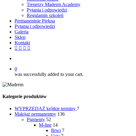
Trenerzy Maderm Academy
Pytania i odpowiedzi
Regulamin szkoleń
Permanentnie Piękna
Pytania i odpowiedzi
Galeria
Sklep
Kontakt
twitter
facebook
youtube
instagram
search
0
was successfully added to your cart.
Kategorie produktów
WYPRZEDAŻ
krótkie terminy
7
Makijaż permanentny
136
Pigmenty
52
M-line
14
Brwi
7
Usta
7