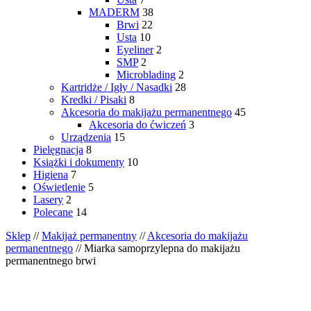
MADERM
38
Brwi
22
Usta
10
Eyeliner
2
SMP
2
Microblading
2
Kartridże / Igły / Nasadki
28
Kredki / Pisaki
8
Akcesoria do makijażu permanentnego
45
Akcesoria do ćwiczeń
3
Urządzenia
15
Pielęgnacja
8
Książki i dokumenty
10
Higiena
7
Oświetlenie
5
Lasery
2
Polecane
14
Sklep
//
Makijaż permanentny
//
Akcesoria do makijażu
permanentnego
// Miarka samoprzylepna do makijażu
permanentnego brwi