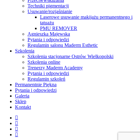
Przeciwwskazania
Techniki pigmentacji
Usuwanie/rozjaśnianie
Laserowe usuwanie makijażu permanentnego i
tatuażu
PMU REMOVER
Agnieszka Majewska
Pytania i odpowiedzi
Regulamin salonu Maderm Esthetic
Szkolenia
Szkolenia stacjonarne Ostrów Wielkopolski
Szkolenia online
Trenerzy Maderm Academy
Pytania i odpowiedzi
Regulamin szkoleń
Permanentnie Piękna
Pytania i odpowiedzi
Galeria
Sklep
Kontakt
twitter
facebook
youtube
instagram