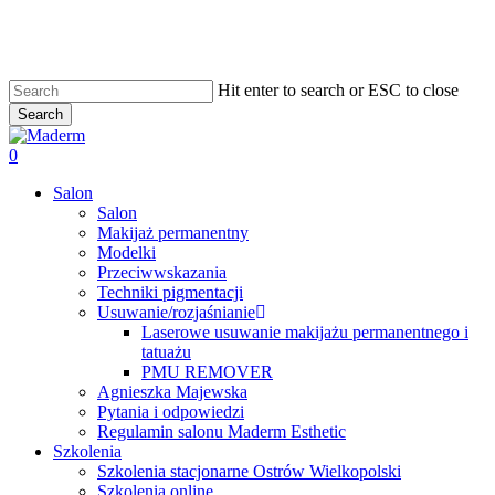
Skip
to
main
content
Hit enter to search or ESC to close
Search
Close
Search
search
0
Menu
Salon
Salon
Makijaż permanentny
Modelki
Przeciwwskazania
Techniki pigmentacji
Usuwanie/rozjaśnianie
Laserowe usuwanie makijażu permanentnego i
tatuażu
PMU REMOVER
Agnieszka Majewska
Pytania i odpowiedzi
Regulamin salonu Maderm Esthetic
Szkolenia
Szkolenia stacjonarne Ostrów Wielkopolski
Szkolenia online