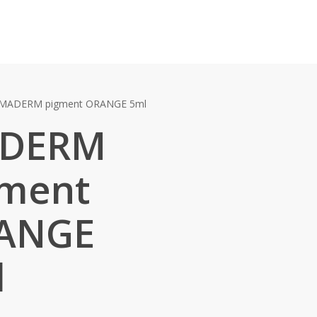
 MADERM pigment ORANGE 5ml
DERM
gment
ANGE
l