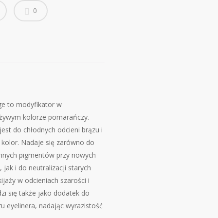
0
e to modyfikator w
żywym kolorze pomarańczy.
est do chłodnych odcieni brązu i
a kolor. Nadaje się zarówno do
emnych pigmentów przy nowych
jak i do neutralizacji starych
jaży w odcieniach szarości i
dzi się także jako dodatek do
u eyelinera, nadając wyrazistość