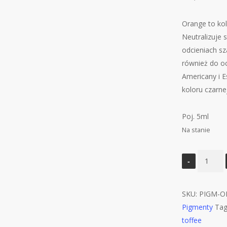
Orange to ko
Neutralizuje 
odcieniach sz
również do o
Americany i E
koloru czarne
Poj. 5ml
Na stanie
ilość
MADER
pigment
SKU:
PIGM-O
ORANGE
Pigmenty
Tag
5ml
toffee