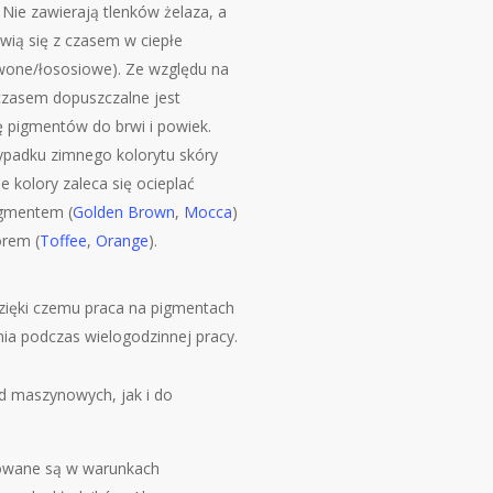
 Nie zawierają tlenków żelaza, a
wią się z czasem w ciepłe
rwone/łososiowe). Ze względu na
czasem dopuszczalne jest
ę pigmentów do brwi i powiek.
ypadku zimnego kolorytu skóry
ne kolory zaleca się ocieplać
igmentem (
Golden Brown
,
Mocca
)
orem (
Toffee
,
Orange
).
dzięki czemu praca na pigmentach
ia podczas wielogodzinnej pracy.
d maszynowych, jak i do
owane są w warunkach