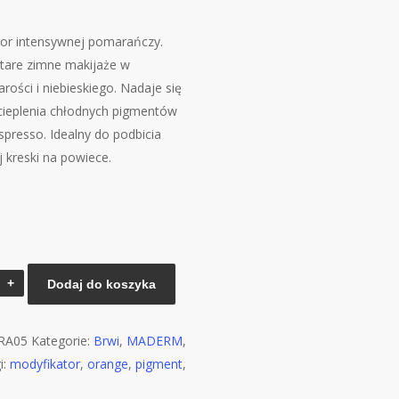
lor intensywnej pomarańczy.
stare zimne makijaże w
arości i niebieskiego. Nadaje się
cieplenia chłodnych pigmentów
spresso. Idealny do podbicia
j kreski na powiece.
Dodaj do koszyka
M
RA05
Kategorie:
Brwi
,
MADERM
,
i:
modyfikator
,
orange
,
pigment
,