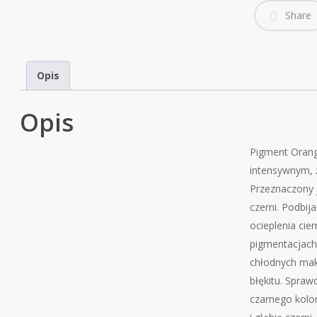
Share
Opis
Opis
Pigment Orang
intensywnym, 
Przeznaczony j
czerni. Podbij
ocieplenia ci
pigmentacjach, 
chłodnych maki
błękitu. Spraw
czarnego kolor