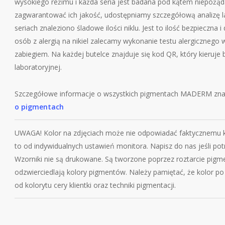
wysokiego reżimu i każda seria jest badana pod kątem niepożąd
zagwarantować ich jakość, udostępniamy szczegółową analizę la
seriach znaleziono śladowe ilości niklu. Jest to ilość bezpieczna
osób z alergią na nikiel zalecamy wykonanie testu alergicznego w
zabiegiem. Na każdej butelce znajduje się kod QR, który kieruje
laboratoryjnej.
Szczegółowe informacje o wszystkich pigmentach MADERM znajd
o pigmentach
UWAGA! Kolor na zdjęciach może nie odpowiadać faktycznemu ko
to od indywidualnych ustawień monitora. Napisz do nas jeśli po
Wzorniki nie są drukowane. Są tworzone poprzez roztarcie pigme
odzwierciedlają kolory pigmentów. Należy pamiętać, że kolor po
od kolorytu cery klientki oraz techniki pigmentacji.