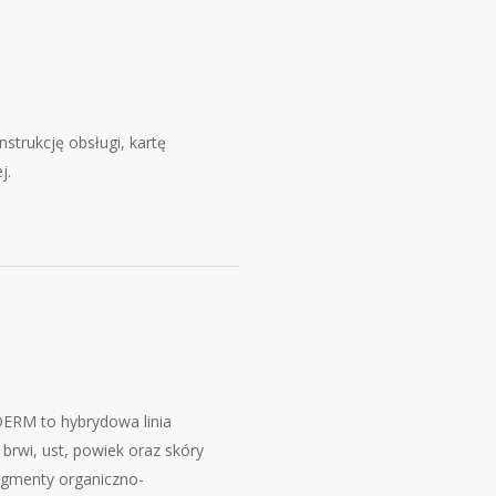
strukcję obsługi, kartę
j.
M
ERM to hybrydowa linia
rwi, ust, powiek oraz skóry
pigmenty organiczno-