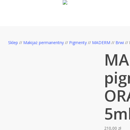
Sklep
//
Makijaż permanentny
//
Pigmenty
//
MADERM
//
Brwi
//
MA
pi
OR
5m
210,00
zł