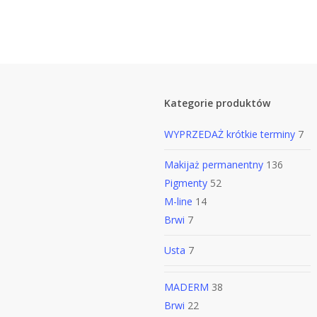
Skip
to
main
content
Kategorie produktów
WYPRZEDAŻ
krótkie terminy
7
Makijaż permanentny
136
Pigmenty
52
M-line
14
Brwi
7
Usta
7
MADERM
38
Brwi
22