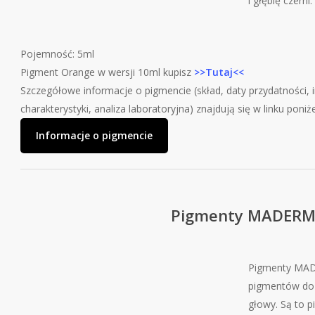
i głębię czerni.
Pojemność: 5ml
Pigment Orange w wersji 10ml kupisz
>>Tutaj<<
Szczegółowe informacje o pigmencie (skład, daty przydatności, in
charakterystyki, analiza laboratoryjna) znajdują się w linku poniże
Informacje o pigmencie
Pigmenty MADER
Pigmenty MAD
pigmentów do b
głowy. Są to 