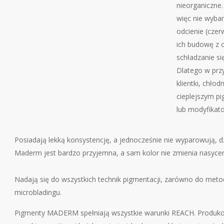
nieorganiczne.
więc nie wybar
odcienie (cze
ich budowę z 
schładzanie si
Dlatego w prz
klientki, chłod
cieplejszym p
lub modyfikat
Posiadają lekką konsystencję, a jednocześnie nie wyparowują, 
Maderm jest bardzo przyjemna, a sam kolor nie zmienia nasycen
Nadają się do wszystkich technik pigmentacji, zarówno do meto
microbladingu.
Pigmenty MADERM spełniają wszystkie warunki REACH. Produk