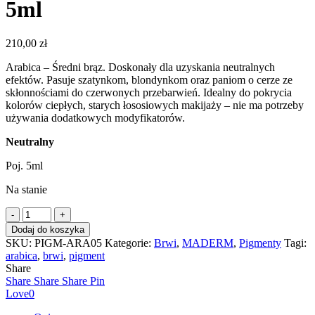
5ml
210,00
zł
Arabica – Średni brąz. Doskonały dla uzyskania neutralnych
efektów. Pasuje szatynkom, blondynkom oraz paniom o cerze ze
skłonnościami do czerwonych przebarwień. Idealny do pokrycia
kolorów ciepłych, starych łososiowych makijaży – nie ma potrzeby
używania dodatkowych modyfikatorów.
Neutralny
Poj. 5ml
Na stanie
ilość
MADERM
Dodaj do koszyka
pigment
SKU:
PIGM-ARA05
Kategorie:
Brwi
,
MADERM
,
Pigmenty
Tagi:
ARABICA
arabica
,
brwi
,
pigment
5ml
Share
Share
Share
Share
Pin
Love
0