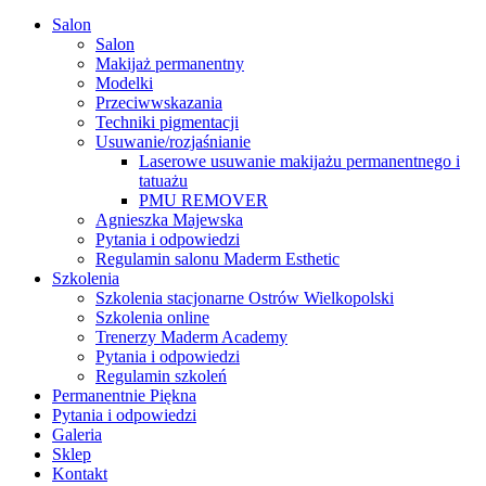
Close
Salon
Menu
Salon
Makijaż permanentny
Modelki
Przeciwwskazania
Techniki pigmentacji
Usuwanie/rozjaśnianie
Laserowe usuwanie makijażu permanentnego i
tatuażu
PMU REMOVER
Agnieszka Majewska
Pytania i odpowiedzi
Regulamin salonu Maderm Esthetic
Szkolenia
Szkolenia stacjonarne Ostrów Wielkopolski
Szkolenia online
Trenerzy Maderm Academy
Pytania i odpowiedzi
Regulamin szkoleń
Permanentnie Piękna
Pytania i odpowiedzi
Galeria
Sklep
Kontakt