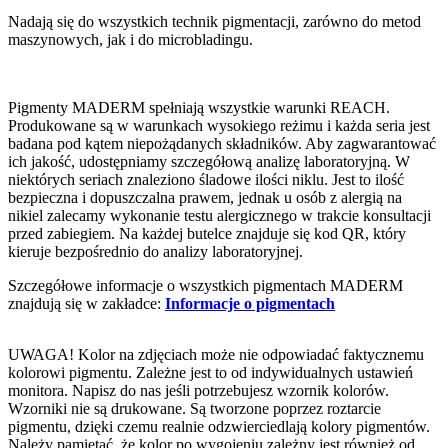
Nadają się do wszystkich technik pigmentacji, zarówno do metod
maszynowych, jak i do microbladingu.
Pigmenty MADERM spełniają wszystkie warunki REACH.
Produkowane są w warunkach wysokiego reżimu i każda seria jest
badana pod kątem niepożądanych składników. Aby zagwarantować
ich jakość, udostępniamy szczegółową analizę laboratoryjną. W
niektórych seriach znaleziono śladowe ilości niklu. Jest to ilość
bezpieczna i dopuszczalna prawem, jednak u osób z alergią na
nikiel zalecamy wykonanie testu alergicznego w trakcie konsultacji
przed zabiegiem. Na każdej butelce znajduje się kod QR, który
kieruje bezpośrednio do analizy laboratoryjnej.
Szczegółowe informacje o wszystkich pigmentach MADERM
znajdują się w zakładce:
Informacje o pigmentach
UWAGA! Kolor na zdjęciach może nie odpowiadać faktycznemu
kolorowi pigmentu. Zależne jest to od indywidualnych ustawień
monitora. Napisz do nas jeśli potrzebujesz wzornik kolorów.
Wzorniki nie są drukowane. Są tworzone poprzez roztarcie
pigmentu, dzięki czemu realnie odzwierciedlają kolory pigmentów.
Należy pamiętać, że kolor po wygojeniu zależny jest również od