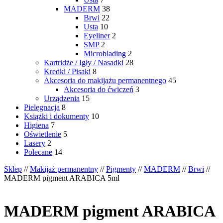
MADERM
38
Brwi
22
Usta
10
Eyeliner
2
SMP
2
Microblading
2
Kartridże / Igły / Nasadki
28
Kredki / Pisaki
8
Akcesoria do makijażu permanentnego
45
Akcesoria do ćwiczeń
3
Urządzenia
15
Pielęgnacja
8
Książki i dokumenty
10
Higiena
7
Oświetlenie
5
Lasery
2
Polecane
14
Sklep
//
Makijaż permanentny
//
Pigmenty
//
MADERM
//
Brwi
//
MADERM pigment ARABICA 5ml
MADERM pigment ARABICA