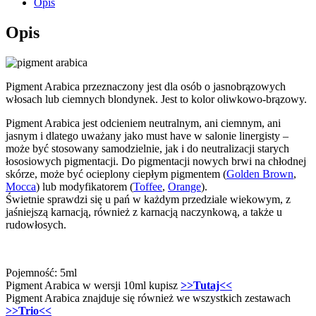
Opis
Opis
Pigment Arabica przeznaczony jest dla osób o jasnobrązowych
włosach lub ciemnych blondynek. Jest to kolor oliwkowo-brązowy.
Pigment Arabica jest odcieniem neutralnym, ani ciemnym, ani
jasnym i dlatego uważany jako must have w salonie linergisty –
może być stosowany samodzielnie, jak i do neutralizacji starych
łososiowych pigmentacji. Do pigmentacji nowych brwi na chłodnej
skórze, może być ocieplony ciepłym pigmentem (
Golden Brown
,
Mocca
) lub modyfikatorem (
Toffee
,
Orange
).
Świetnie sprawdzi się u pań w każdym przedziale wiekowym, z
jaśniejszą karnacją, również z karnacją naczynkową, a także u
rudowłosych.
Pojemność: 5ml
Pigment Arabica w wersji 10ml kupisz
>>Tutaj<<
Pigment Arabica znajduje się również we wszystkich zestawach
>>Trio<<