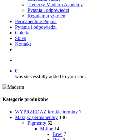
Trenerzy Maderm Academy
Pytania i odpowiedzi
Regulamin szkoleń
Permanentnie Piękna
Pytania i odpowiedzi
Galeria
Sklep
Kontakt
twitter
facebook
youtube
instagram
search
0
was successfully added to your cart.
Kategorie produktów
WYPRZEDAŻ
krótkie terminy
7
Makijaż permanentny
136
Pigmenty
52
M-line
14
Brwi
7
Usta
7