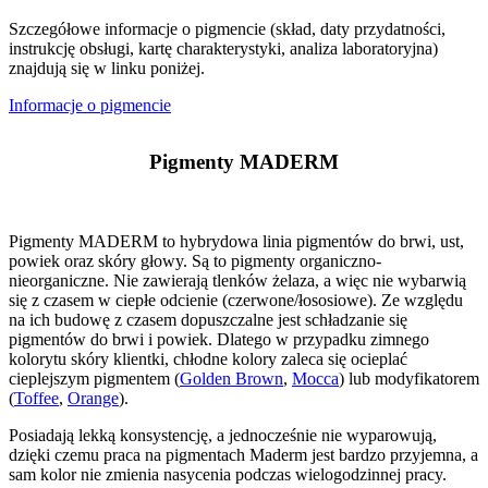
Szczegółowe informacje o pigmencie (skład, daty przydatności,
instrukcję obsługi, kartę charakterystyki, analiza laboratoryjna)
znajdują się w linku poniżej.
Informacje o pigmencie
Pigmenty MADERM
Pigmenty MADERM to hybrydowa linia pigmentów do brwi, ust,
powiek oraz skóry głowy. Są to pigmenty organiczno-
nieorganiczne. Nie zawierają tlenków żelaza, a więc nie wybarwią
się z czasem w ciepłe odcienie (czerwone/łososiowe). Ze względu
na ich budowę z czasem dopuszczalne jest schładzanie się
pigmentów do brwi i powiek. Dlatego w przypadku zimnego
kolorytu skóry klientki, chłodne kolory zaleca się ocieplać
cieplejszym pigmentem (
Golden Brown
,
Mocca
) lub modyfikatorem
(
Toffee
,
Orange
).
Posiadają lekką konsystencję, a jednocześnie nie wyparowują,
dzięki czemu praca na pigmentach Maderm jest bardzo przyjemna, a
sam kolor nie zmienia nasycenia podczas wielogodzinnej pracy.