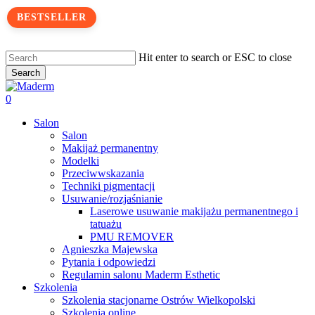
Skip
BESTSELLER
to
main
content
Hit enter to search or ESC to close
Search
Close
Search
search
0
Menu
Salon
Salon
Makijaż permanentny
Modelki
Przeciwwskazania
Techniki pigmentacji
Usuwanie/rozjaśnianie
Laserowe usuwanie makijażu permanentnego i
tatuażu
PMU REMOVER
Agnieszka Majewska
Pytania i odpowiedzi
Regulamin salonu Maderm Esthetic
Szkolenia
Szkolenia stacjonarne Ostrów Wielkopolski
Szkolenia online