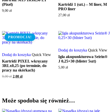
(Pixel)
Kartridż 1 (szt.) – M liner, M
PRO liner
9,00
zł
27,00
zł
PROMOCJA!
Dodaj do koszyka
Quick View
Dodaj do koszyka
Quick View
Igła akupunkturowa Seirin®
Kartridż PIXEL wkręcany
J 0,25×30 (blister 5szt)
3RLx0,25 (po terminie, do
5,00
zł
pracy na skórkach)
Pierwotna
Aktualna
9,00
zł
2,00
zł
cena
cena
wynosiła:
wynosi:
9,00 zł.
2,00 zł.
Może spodoba się również…