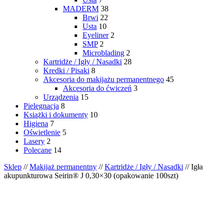
MADERM
38
Brwi
22
Usta
10
Eyeliner
2
SMP
2
Microblading
2
Kartridże / Igły / Nasadki
28
Kredki / Pisaki
8
Akcesoria do makijażu permanentnego
45
Akcesoria do ćwiczeń
3
Urządzenia
15
Pielęgnacja
8
Książki i dokumenty
10
Higiena
7
Oświetlenie
5
Lasery
2
Polecane
14
Sklep
//
Makijaż permanentny
//
Kartridże / Igły / Nasadki
// Igła
akupunkturowa Seirin® J 0,30×30 (opakowanie 100szt)