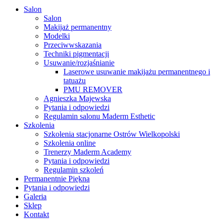
Close
Salon
Menu
Salon
Makijaż permanentny
Modelki
Przeciwwskazania
Techniki pigmentacji
Usuwanie/rozjaśnianie
Laserowe usuwanie makijażu permanentnego i
tatuażu
PMU REMOVER
Agnieszka Majewska
Pytania i odpowiedzi
Regulamin salonu Maderm Esthetic
Szkolenia
Szkolenia stacjonarne Ostrów Wielkopolski
Szkolenia online
Trenerzy Maderm Academy
Pytania i odpowiedzi
Regulamin szkoleń
Permanentnie Piękna
Pytania i odpowiedzi
Galeria
Sklep
Kontakt