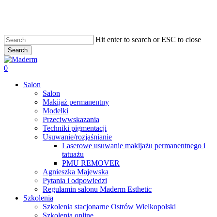
Skip
to
main
content
Hit enter to search or ESC to close
Search
Close
Search
search
0
Menu
Salon
Salon
Makijaż permanentny
Modelki
Przeciwwskazania
Techniki pigmentacji
Usuwanie/rozjaśnianie
Laserowe usuwanie makijażu permanentnego i
tatuażu
PMU REMOVER
Agnieszka Majewska
Pytania i odpowiedzi
Regulamin salonu Maderm Esthetic
Szkolenia
Szkolenia stacjonarne Ostrów Wielkopolski
Szkolenia online