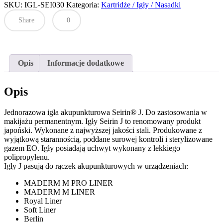
SKU:
Seirin®
IGL-SEI030
Kategoria:
Kartridże / Igły / Nasadki
J
Share
0
0,30×30
(opakowanie
100szt)
Opis
Informacje dodatkowe
Opis
Jednorazowa igła akupunkturowa Seirin® J. Do zastosowania w
makijażu permanentnym. Igły Seirin J to renomowany produkt
japoński. Wykonane z najwyższej jakości stali. Produkowane z
wyjątkową starannością, poddane surowej kontroli i sterylizowane
gazem EO. Igły posiadają uchwyt wykonany z lekkiego
polipropylenu.
Igły J pasują do rączek akupunkturowych w urządzeniach:
MADERM M PRO LINER
MADERM M LINER
Royal Liner
Soft Liner
Berlin