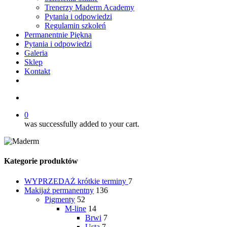
Trenerzy Maderm Academy
Pytania i odpowiedzi
Regulamin szkoleń
Permanentnie Piękna
Pytania i odpowiedzi
Galeria
Sklep
Kontakt
twitter
facebook
youtube
instagram
search
0
was successfully added to your cart.
Kategorie produktów
WYPRZEDAŻ
krótkie terminy
7
Makijaż permanentny
136
Pigmenty
52
M-line
14
Brwi
7
Usta
7