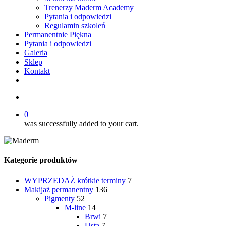
Trenerzy Maderm Academy
Pytania i odpowiedzi
Regulamin szkoleń
Permanentnie Piękna
Pytania i odpowiedzi
Galeria
Sklep
Kontakt
twitter
facebook
youtube
instagram
search
0
was successfully added to your cart.
Kategorie produktów
WYPRZEDAŻ
krótkie terminy
7
Makijaż permanentny
136
Pigmenty
52
M-line
14
Brwi
7
Usta
7