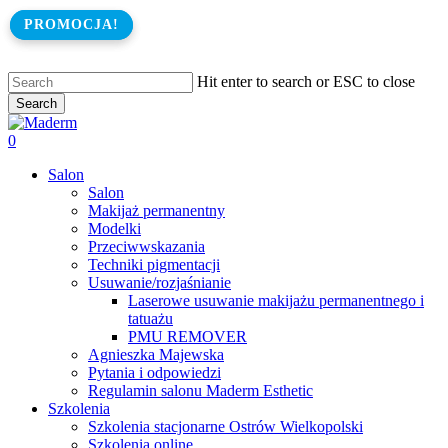
Skip
PROMOCJA!
PROMOCJA!
to
main
content
Hit enter to search or ESC to close
Search
Close
Search
search
0
Menu
Salon
Salon
Makijaż permanentny
Modelki
Przeciwwskazania
Techniki pigmentacji
Usuwanie/rozjaśnianie
Laserowe usuwanie makijażu permanentnego i
tatuażu
PMU REMOVER
Agnieszka Majewska
Pytania i odpowiedzi
Regulamin salonu Maderm Esthetic
Szkolenia
Szkolenia stacjonarne Ostrów Wielkopolski
Szkolenia online