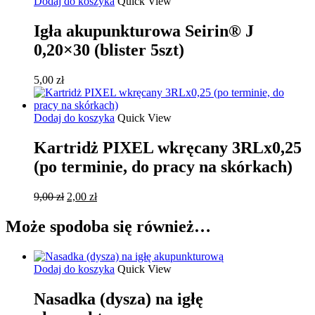
wynosiła:
wynosi:
Dodaj do koszyka
Quick View
15,00 zł.
2,00 zł.
Igła akupunkturowa Seirin® J
0,20×30 (blister 5szt)
5,00
zł
Dodaj do koszyka
Quick View
Kartridż PIXEL wkręcany 3RLx0,25
(po terminie, do pracy na skórkach)
Pierwotna
Aktualna
9,00
zł
2,00
zł
cena
cena
wynosiła:
wynosi:
Może spodoba się również…
9,00 zł.
2,00 zł.
Dodaj do koszyka
Quick View
Nasadka (dysza) na igłę