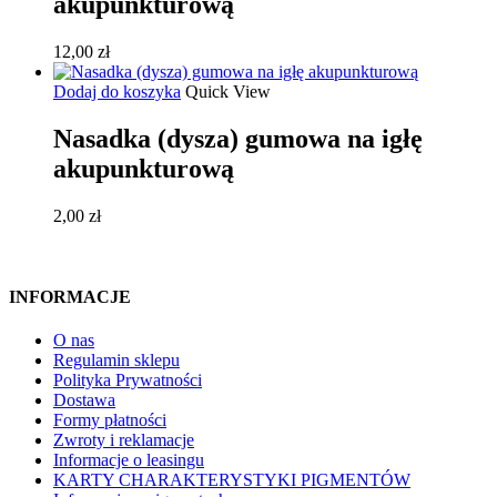
akupunkturową
12,00
zł
Dodaj do koszyka
Quick View
Nasadka (dysza) gumowa na igłę
akupunkturową
2,00
zł
INFORMACJE
O nas
Regulamin sklepu
Polityka Prywatności
Dostawa
Formy płatności
Zwroty i reklamacje
Informacje o leasingu
KARTY CHARAKTERYSTYKI PIGMENTÓW