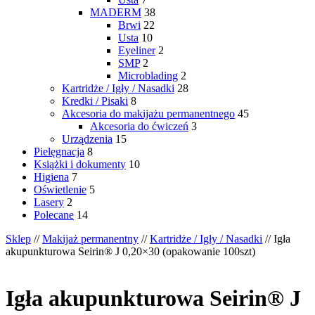
MADERM
38
Brwi
22
Usta
10
Eyeliner
2
SMP
2
Microblading
2
Kartridże / Igły / Nasadki
28
Kredki / Pisaki
8
Akcesoria do makijażu permanentnego
45
Akcesoria do ćwiczeń
3
Urządzenia
15
Pielęgnacja
8
Książki i dokumenty
10
Higiena
7
Oświetlenie
5
Lasery
2
Polecane
14
Sklep
//
Makijaż permanentny
//
Kartridże / Igły / Nasadki
// Igła
akupunkturowa Seirin® J 0,20×30 (opakowanie 100szt)
Igła akupunkturowa Seirin® J