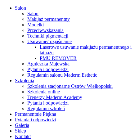
Close
Salon
Menu
Salon
Makijaż permanentny
Modelki
Przeciwwskazania
Techniki pigmentacji
Usuwanie/rozjaśnianie
Laserowe usuwanie makijażu permanentnego i
tatuażu
PMU REMOVER
Agnieszka Majewska
Pytania i odpowiedzi
Regulamin salonu Maderm Esthetic
Szkolenia
Szkolenia stacjonarne Ostrów Wielkopolski
Szkolenia online
Trenerzy Maderm Academy
Pytania i odpowiedzi
Regulamin szkoleń
Permanentnie Piękna
Pytania i odpowiedzi
Galeria
Sklep
Kontakt