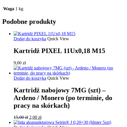
Waga
1 kg
Podobne produkty
Dodaj do koszyka
Quick View
Kartridż PIXEL 11Ux0,18 M15
9,00
zł
Dodaj do koszyka
Quick View
Kartridż nabojowy 7MG (szt) –
Ardeno / Monero (po terminie, do
pracy na skórkach)
Pierwotna
Aktualna
15,00
zł
2,00
zł
cena
cena