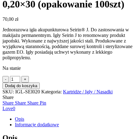
0,20×30 (opakowanie 100szt)
70,00
zł
Jednorazowa igła akupunkturowa Seirin® J. Do zastosowania w
makijażu permanentnym. Igły Seirin J to renomowany produkt
japoński. Wykonane z najwyższej jakości stali. Produkowane z
wyjątkową starannością, poddane surowej kontroli i sterylizowane
gazem EO. Igły posiadają uchwyt wykonany z lekkiego
polipropylenu.
Na stanie
ilość
Igła
Dodaj do koszyka
akupunkturowa
SKU:
IGL-SEI020
Kategoria:
Kartridże / Igły / Nasadki
Seirin®
Share
J
Share
Share
Share
Pin
0,20×30
Love
0
(opakowanie
100szt)
Opis
Informacje dodatkowe
Opis