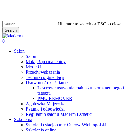
Skip
to
main
content
Hit enter to search or ESC to close
Search
Close
Search
search
0
Menu
Salon
Salon
Makijaż permanentny
Modelki
Przeciwwskazania
Techniki pigmentacji
Usuwanie/rozjaśnianie
Laserowe usuwanie makijażu permanentnego i
tatuażu
PMU REMOVER
Agnieszka Majewska
Pytania i odpowiedzi
Regulamin salonu Maderm Esthetic
Szkolenia
Szkolenia stacjonarne Ostrów Wielkopolski
Szkolenia online