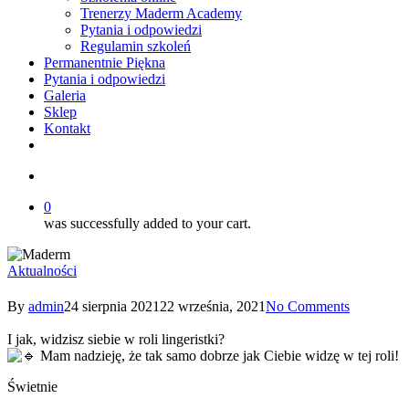
Trenerzy Maderm Academy
Pytania i odpowiedzi
Regulamin szkoleń
Permanentnie Piękna
Pytania i odpowiedzi
Galeria
Sklep
Kontakt
twitter
facebook
youtube
instagram
search
0
was successfully added to your cart.
Aktualności
By
admin
24 sierpnia 2021
22 września, 2021
No Comments
I jak, widzisz siebie w roli lingeristki?
Mam nadzieję, że tak samo dobrze jak Ciebie widzę w tej roli!
Świetnie