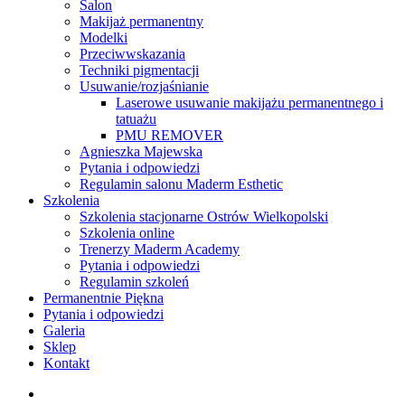
Menu
Salon
Makijaż permanentny
Modelki
Przeciwwskazania
Techniki pigmentacji
Usuwanie/rozjaśnianie
Laserowe usuwanie makijażu permanentnego i
tatuażu
PMU REMOVER
Agnieszka Majewska
Pytania i odpowiedzi
Regulamin salonu Maderm Esthetic
Szkolenia
Szkolenia stacjonarne Ostrów Wielkopolski
Szkolenia online
Trenerzy Maderm Academy
Pytania i odpowiedzi
Regulamin szkoleń
Permanentnie Piękna
Pytania i odpowiedzi
Galeria
Sklep
Kontakt
twitter