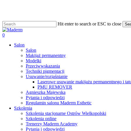
Skip
to
main
content
Hit enter to search or ESC to close
Sea
Close
Search
search
0
Menu
Salon
Salon
Makijaż permanentny
Modelki
Przeciwwskazania
Techniki pigmentacji
Usuwanie/rozjaśnianie
Laserowe usuwanie makijażu permanentnego i tat
PMU REMOVER
Agnieszka Majewska
Pytania i odpowiedzi
Regulamin salonu Maderm Esthetic
Szkolenia
Szkolenia stacjonarne Ostrów Wielkopolski
Szkolenia online
Trenerzy Maderm Academy
Pytania i odpowiedzi