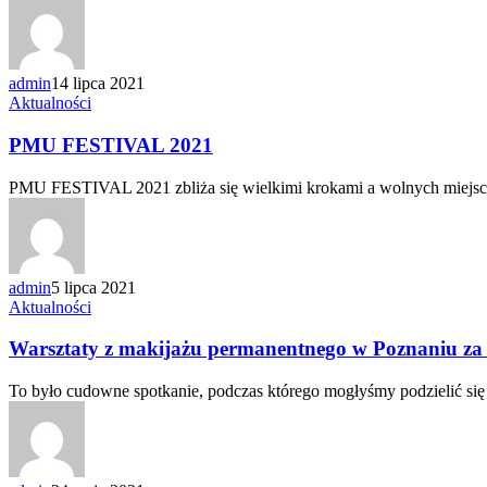
admin
14 lipca 2021
PMU
Aktualności
FESTIVAL
2021
PMU FESTIVAL 2021
PMU FESTIVAL 2021 zbliża się wielkimi krokami a wolnych miejsc n
admin
5 lipca 2021
Warsztaty
Aktualności
z
makijażu
Warsztaty z makijażu permanentnego w Poznaniu z
permanentnego
w
To było cudowne spotkanie, podczas którego mogłyśmy podzielić si
Poznaniu
za
Nami