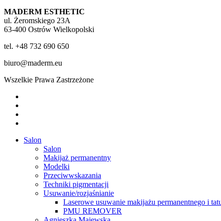
MADERM ESTHETIC
ul. Żeromskiego 23A
63-400 Ostrów Wielkopolski
tel. +48 732 690 650
biuro@maderm.eu
Wszelkie Prawa Zastrzeżone
twitter
facebook
youtube
instagram
Close
Salon
Menu
Salon
Makijaż permanentny
Modelki
Przeciwwskazania
Techniki pigmentacji
Usuwanie/rozjaśnianie
Laserowe usuwanie makijażu permanentnego i tat
PMU REMOVER
Agnieszka Majewska