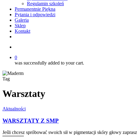
Regulamin szkoleń
Permanentnie Piękna
Pytania i odpowiedzi
Galeria
Sklep
Kontakt
twitter
facebook
youtube
instagram
search
0
was successfully added to your cart.
Tag
Warsztaty
WARSZTATY
Aktualności
Z
SMP
WARSZTATY Z SMP
Jeśli chcesz spróbować swoich sił w pigmentacji skóry głowy zapra