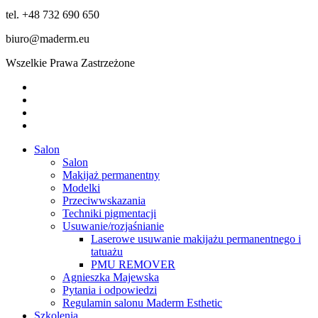
tel. +48 732 690 650
biuro@maderm.eu
Wszelkie Prawa Zastrzeżone
twitter
facebook
youtube
instagram
Close
Salon
Menu
Salon
Makijaż permanentny
Modelki
Przeciwwskazania
Techniki pigmentacji
Usuwanie/rozjaśnianie
Laserowe usuwanie makijażu permanentnego i
tatuażu
PMU REMOVER
Agnieszka Majewska
Pytania i odpowiedzi
Regulamin salonu Maderm Esthetic
Szkolenia