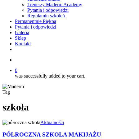
Trenerzy Maderm Academy
Pytania i odpowiedzi
Regulamin szkoleń
Permanentnie Piękna
Pytania i odpowiedzi
Galeria
Sklep
Kontakt
twitter
facebook
youtube
instagram
search
0
was successfully added to your cart.
Tag
szkoła
PÓŁROCZNA
Aktualności
SZKOŁA
MAKIJAŻU
PÓŁROCZNA SZKOŁA MAKIJAŻU
PERMANENTNEGO