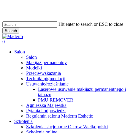
Skip
to
main
content
Hit enter to search or ESC to close
Search
Close
Search
search
0
Menu
Salon
Salon
Makijaż permanentny
Modelki
Przeciwwskazania
Techniki pigmentacji
Usuwanie/rozjaśnianie
Laserowe usuwanie makijażu permanentnego i
tatuażu
PMU REMOVER
Agnieszka Majewska
Pytania i odpowiedzi
Regulamin salonu Maderm Esthetic
Szkolenia
Szkolenia stacjonarne Ostrów Wielkopolski
Szkolenia online