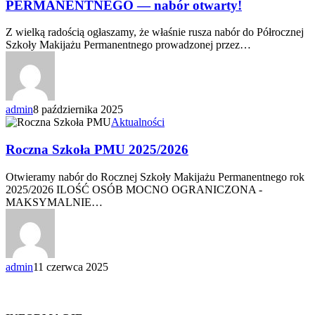
PERMANENTNEGO — nabór otwarty!
—
nabór
Z wielką radością ogłaszamy, że właśnie rusza nabór do Półrocznej
otwarty!
Szkoły Makijażu Permanentnego prowadzonej przez…
admin
8 października 2025
Roczna
Aktualności
Szkoła
PMU
Roczna Szkoła PMU 2025/2026
2025/2026
Otwieramy nabór do Rocznej Szkoły Makijażu Permanentnego rok
2025/2026 ILOŚĆ OSÓB MOCNO OGRANICZONA -
MAKSYMALNIE…
admin
11 czerwca 2025