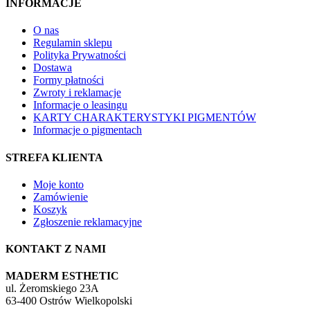
INFORMACJE
O nas
Regulamin sklepu
Polityka Prywatności
Dostawa
Formy płatności
Zwroty i reklamacje
Informacje o leasingu
KARTY CHARAKTERYSTYKI PIGMENTÓW
Informacje o pigmentach
STREFA KLIENTA
Moje konto
Zamówienie
Koszyk
Zgłoszenie reklamacyjne
KONTAKT Z NAMI
MADERM ESTHETIC
ul. Żeromskiego 23A
63-400 Ostrów Wielkopolski