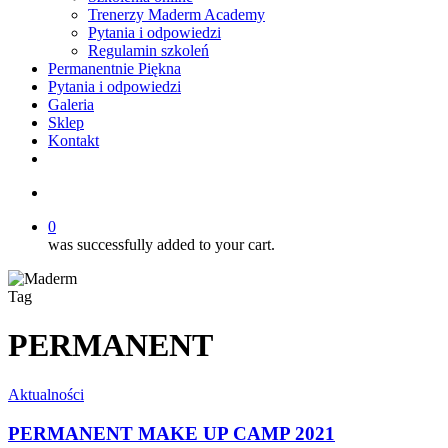
Trenerzy Maderm Academy
Pytania i odpowiedzi
Regulamin szkoleń
Permanentnie Piękna
Pytania i odpowiedzi
Galeria
Sklep
Kontakt
twitter
facebook
youtube
instagram
search
0
was successfully added to your cart.
Tag
PERMANENT
PERMANENT
Aktualności
MAKE
UP
PERMANENT MAKE UP CAMP 2021
CAMP