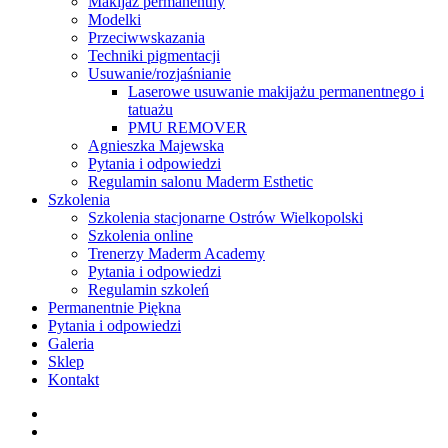
Makijaż permanentny
Modelki
Przeciwwskazania
Techniki pigmentacji
Usuwanie/rozjaśnianie
Laserowe usuwanie makijażu permanentnego i
tatuażu
PMU REMOVER
Agnieszka Majewska
Pytania i odpowiedzi
Regulamin salonu Maderm Esthetic
Szkolenia
Szkolenia stacjonarne Ostrów Wielkopolski
Szkolenia online
Trenerzy Maderm Academy
Pytania i odpowiedzi
Regulamin szkoleń
Permanentnie Piękna
Pytania i odpowiedzi
Galeria
Sklep
Kontakt
twitter
facebook