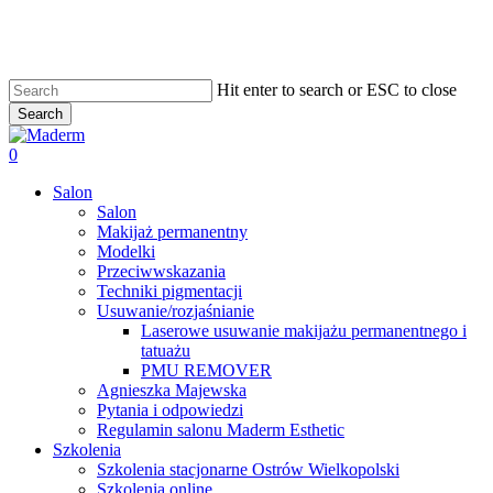
Skip
to
main
content
Hit enter to search or ESC to close
Search
Close
Search
search
0
Menu
Salon
Salon
Makijaż permanentny
Modelki
Przeciwwskazania
Techniki pigmentacji
Usuwanie/rozjaśnianie
Laserowe usuwanie makijażu permanentnego i
tatuażu
PMU REMOVER
Agnieszka Majewska
Pytania i odpowiedzi
Regulamin salonu Maderm Esthetic
Szkolenia
Szkolenia stacjonarne Ostrów Wielkopolski
Szkolenia online