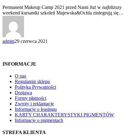
2021
Permanent Makeup Camp 2021 przed Nami Już w najbliższy
weekend kursantki szkoleń Majewska&Ochla zintegrują się…
admin
29 czerwca 2021
INFORMACJE
O nas
Regulamin sklepu
Polityka Prywatności
Dostawa
Formy płatności
Zwroty i reklamacje
Informacje o leasingu
KARTY CHARAKTERYSTYKI PIGMENTÓW
Informacje o pigmentach
STREFA KLIENTA