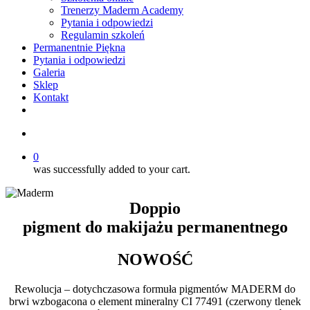
Trenerzy Maderm Academy
Pytania i odpowiedzi
Regulamin szkoleń
Permanentnie Piękna
Pytania i odpowiedzi
Galeria
Sklep
Kontakt
twitter
facebook
youtube
instagram
search
0
was successfully added to your cart.
Doppio
pigment do makijażu permanentnego
NOWOŚĆ
Rewolucja – dotychczasowa formuła pigmentów MADERM do
brwi wzbogacona o element mineralny CI 77491 (czerwony tlenek