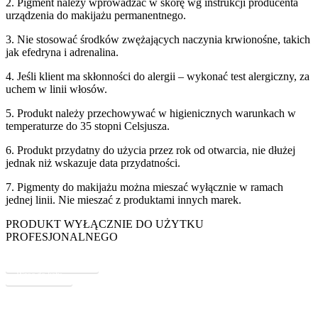
2. Pigment należy wprowadzać w skórę wg instrukcji producenta
urządzenia do makijażu permanentnego.
3. Nie stosować środków zwężających naczynia krwionośne, takich
jak efedryna i adrenalina.
4. Jeśli klient ma skłonności do alergii – wykonać test alergiczny, za
uchem w linii włosów.
5. Produkt należy przechowywać w higienicznych warunkach w
temperaturze do 35 stopni Celsjusza.
6. Produkt przydatny do użycia przez rok od otwarcia, nie dłużej
jednak niż wskazuje data przydatności.
7. Pigmenty do makijażu można mieszać wyłącznie w ramach
jednej linii. Nie mieszać z produktami innych marek.
PRODUKT WYŁĄCZNIE DO UŻYTKU
PROFESJONALNEGO
Karta charakterystyki
Wróć do listy