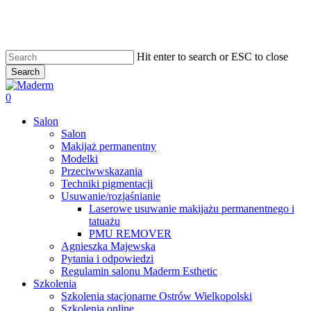
Skip
to
main
content
Hit enter to search or ESC to close
Search
Close
Search
search
0
Menu
Salon
Salon
Makijaż permanentny
Modelki
Przeciwwskazania
Techniki pigmentacji
Usuwanie/rozjaśnianie
Laserowe usuwanie makijażu permanentnego i
tatuażu
PMU REMOVER
Agnieszka Majewska
Pytania i odpowiedzi
Regulamin salonu Maderm Esthetic
Szkolenia
Szkolenia stacjonarne Ostrów Wielkopolski
Szkolenia online