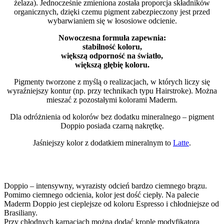
żelaza). Jednocześnie zmieniona została proporcja składników
organicznych, dzięki czemu pigment zabezpieczony jest przed
wybarwianiem się w łososiowe odcienie.
Nowoczesna formuła zapewnia:
stabilność koloru,
większą odporność na światło,
większą głębię koloru.
Pigmenty tworzone z myślą o realizacjach, w których liczy się
wyraźniejszy kontur (np. przy technikach typu Hairstroke). Można
mieszać z pozostałymi kolorami Maderm.
Dla odróżnienia od kolorów bez dodatku mineralnego – pigment
Doppio posiada czarną nakrętkę.
Jaśniejszy kolor z dodatkiem mineralnym to
Latte
.
Doppio – intensywny, wyrazisty odcień bardzo ciemnego brązu.
Pomimo ciemnego odcienia, kolor jest dość ciepły. Na palecie
Maderm Doppio jest cieplejsze od koloru Espresso i chłodniejsze od
Brasiliany.
Przy chłodnych karnacjach można dodać kroplę modyfikatora