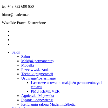
tel. +48 732 690 650
biuro@maderm.eu
Wszelkie Prawa Zastrzeżone
twitter
facebook
youtube
instagram
Close
Salon
Menu
Salon
Makijaż permanentny
Modelki
Przeciwwskazania
Techniki pigmentacji
Usuwanie/rozjaśnianie
Laserowe usuwanie makijażu permanentnego i
tatuażu
PMU REMOVER
Agnieszka Majewska
Pytania i odpowiedzi
Regulamin salonu Maderm Esthetic