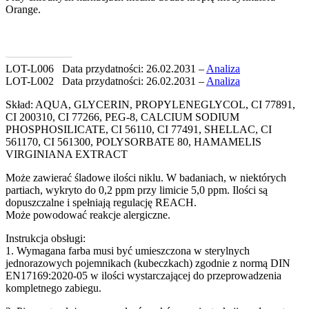
Orange.
Kup teraz 5ml
LOT-L006 Data przydatności: 26.02.2031 –
Analiza
LOT-L002 Data przydatności: 26.02.2031 –
Analiza
Skład: AQUA, GLYCERIN, PROPYLENEGLYCOL, CI 77891,
CI 200310, CI 77266, PEG-8, CALCIUM SODIUM
PHOSPHOSILICATE, CI 56110, CI 77491, SHELLAC, CI
561170, CI 561300, POLYSORBATE 80, HAMAMELIS
VIRGINIANA EXTRACT
Może zawierać śladowe ilości niklu. W badaniach, w niektórych
partiach, wykryto do 0,2 ppm przy limicie 5,0 ppm. Ilości są
dopuszczalne i spełniają regulację REACH.
Może powodować reakcje alergiczne.
Instrukcja obsługi:
1. Wymagana farba musi być umieszczona w sterylnych
jednorazowych pojemnikach (kubeczkach) zgodnie z normą DIN
EN17169:2020-05 w ilości wystarczającej do przeprowadzenia
kompletnego zabiegu.