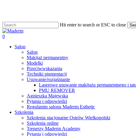
Skip
to
main
content
Hit enter to search or ESC to close
Sea
Close
Search
search
0
Menu
Salon
Salon
Makijaż permanentny
Modelki
Przeciwwskazania
Techniki pigmentacji
Usuwanie/rozjaśnianie
Laserowe usuwanie makijażu permanentnego i tat
PMU REMOVER
Agnieszka Majewska
Pytania i odpowiedzi
Regulamin salonu Maderm Esthetic
Szkolenia
Szkolenia stacjonarne Ostrów Wielkopolski
Szkolenia online
Trenerzy Maderm Academy
Pytania i odpowiedzi