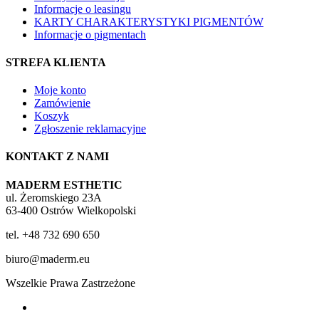
Informacje o leasingu
KARTY CHARAKTERYSTYKI PIGMENTÓW
Informacje o pigmentach
STREFA KLIENTA
Moje konto
Zamówienie
Koszyk
Zgłoszenie reklamacyjne
KONTAKT Z NAMI
MADERM ESTHETIC
ul. Żeromskiego 23A
63-400 Ostrów Wielkopolski
tel. +48 732 690 650
biuro@maderm.eu
Wszelkie Prawa Zastrzeżone
twitter