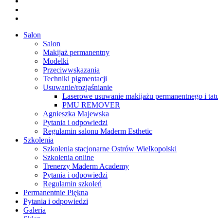
facebook
youtube
instagram
Close
Salon
Menu
Salon
Makijaż permanentny
Modelki
Przeciwwskazania
Techniki pigmentacji
Usuwanie/rozjaśnianie
Laserowe usuwanie makijażu permanentnego i tat
PMU REMOVER
Agnieszka Majewska
Pytania i odpowiedzi
Regulamin salonu Maderm Esthetic
Szkolenia
Szkolenia stacjonarne Ostrów Wielkopolski
Szkolenia online
Trenerzy Maderm Academy
Pytania i odpowiedzi
Regulamin szkoleń
Permanentnie Piękna
Pytania i odpowiedzi
Galeria