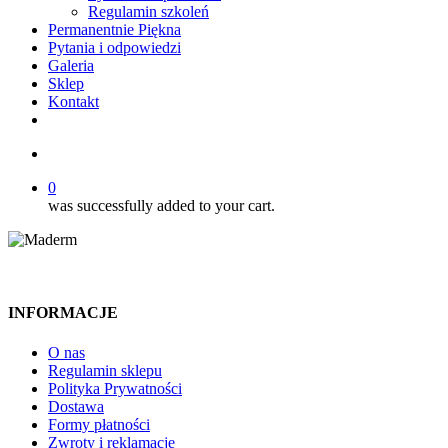
Regulamin szkoleń
Permanentnie Piękna
Pytania i odpowiedzi
Galeria
Sklep
Kontakt
twitter
facebook
youtube
instagram
search
0
was successfully added to your cart.
INFORMACJE
O nas
Regulamin sklepu
Polityka Prywatności
Dostawa
Formy płatności
Zwroty i reklamacje