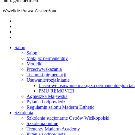
biuro@maderm.eu
Wszelkie Prawa Zastrzeżone
twitter
facebook
youtube
instagram
Close
Salon
Menu
Salon
Makijaż permanentny
Modelki
Przeciwwskazania
Techniki pigmentacji
Usuwanie/rozjaśnianie
Laserowe usuwanie makijażu permanentnego i tat
PMU REMOVER
Agnieszka Majewska
Pytania i odpowiedzi
Regulamin salonu Maderm Esthetic
Szkolenia
Szkolenia stacjonarne Ostrów Wielkopolski
Szkolenia online
Trenerzy Maderm Academy
Pytania i odpowiedzi