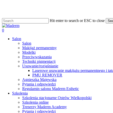
Skip
to
main
content
Hit enter to search or ESC to close
Sea
Close
Search
search
0
Menu
Salon
Salon
Makijaż permanentny
Modelki
Przeciwwskazania
Techniki pigmentacji
Usuwanie/rozjaśnianie
Laserowe usuwanie makijażu permanentnego i tat
PMU REMOVER
Agnieszka Majewska
Pytania i odpowiedzi
Regulamin salonu Maderm Esthetic
Szkolenia
Szkolenia stacjonarne Ostrów Wielkopolski
Szkolenia online
Trenerzy Maderm Academy
Pytania i odpowiedzi