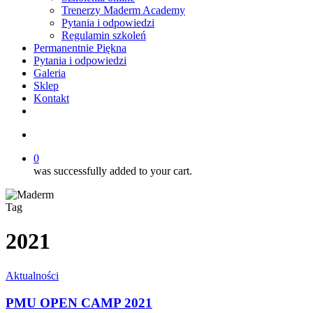
Trenerzy Maderm Academy
Pytania i odpowiedzi
Regulamin szkoleń
Permanentnie Piękna
Pytania i odpowiedzi
Galeria
Sklep
Kontakt
twitter
facebook
youtube
instagram
search
0
was successfully added to your cart.
Tag
2021
PMU
Aktualności
OPEN
CAMP
PMU OPEN CAMP 2021
2021