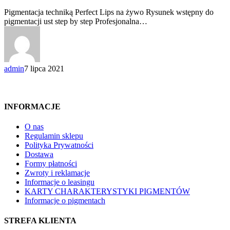
Pigmentacja techniką Perfect Lips na żywo Rysunek wstępny do
pigmentacji ust step by step Profesjonalna…
admin
7 lipca 2021
INFORMACJE
O nas
Regulamin sklepu
Polityka Prywatności
Dostawa
Formy płatności
Zwroty i reklamacje
Informacje o leasingu
KARTY CHARAKTERYSTYKI PIGMENTÓW
Informacje o pigmentach
STREFA KLIENTA