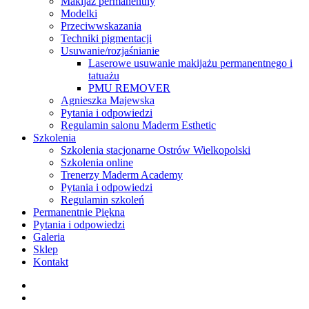
Makijaż permanentny
Modelki
Przeciwwskazania
Techniki pigmentacji
Usuwanie/rozjaśnianie
Laserowe usuwanie makijażu permanentnego i
tatuażu
PMU REMOVER
Agnieszka Majewska
Pytania i odpowiedzi
Regulamin salonu Maderm Esthetic
Szkolenia
Szkolenia stacjonarne Ostrów Wielkopolski
Szkolenia online
Trenerzy Maderm Academy
Pytania i odpowiedzi
Regulamin szkoleń
Permanentnie Piękna
Pytania i odpowiedzi
Galeria
Sklep
Kontakt
twitter
facebook