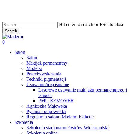
Skip
to
main
content
Hit enter to search or ESC to close
Search
Close
Search
search
0
Menu
Salon
Salon
Makijaż permanentny
Modelki
Przeciwwskazania
Techniki pigmentacji
Usuwanie/rozjaśnianie
Laserowe usuwanie makijażu permanentnego i
tatuażu
PMU REMOVER
Agnieszka Majewska
Pytania i odpowiedzi
Regulamin salonu Maderm Esthetic
Szkolenia
Szkolenia stacjonarne Ostrów Wielkopolski
Szkolenia online