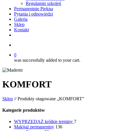
Regulamin szkoleń
Permanentnie Piękna
Pytania i odpowiedzi
Galeria
Sklep
Kontakt
twitter
facebook
youtube
instagram
search
0
was successfully added to your cart.
KOMFORT
Sklep
// Produkty otagowane „KOMFORT”
Kategorie produktów
WYPRZEDAŻ
krótkie terminy
7
Makijaż permanentny
136