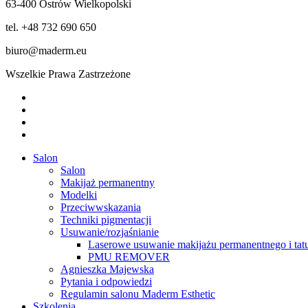
63-400 Ostrów Wielkopolski
tel. +48 732 690 650
biuro@maderm.eu
Wszelkie Prawa Zastrzeżone
twitter
facebook
youtube
instagram
Close
Salon
Menu
Salon
Makijaż permanentny
Modelki
Przeciwwskazania
Techniki pigmentacji
Usuwanie/rozjaśnianie
Laserowe usuwanie makijażu permanentnego i tat
PMU REMOVER
Agnieszka Majewska
Pytania i odpowiedzi
Regulamin salonu Maderm Esthetic
Szkolenia