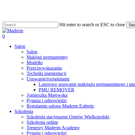
Skip
to
main
content
Hit enter to search or ESC to close
Sea
Close
Search
search
0
Menu
Salon
Salon
Makijaż permanentny
Modelki
Przeciwwskazania
Techniki pigmentacji
Usuwanie/rozjaśnianie
Laserowe usuwanie makijażu permanentnego i tat
PMU REMOVER
Agnieszka Majewska
Pytania i odpowiedzi
Regulamin salonu Maderm Esthetic
Szkolenia
Szkolenia stacjonarne Ostrów Wielkopolski
Szkolenia online
Trenerzy Maderm Academy
Pytania i odpowiedzi