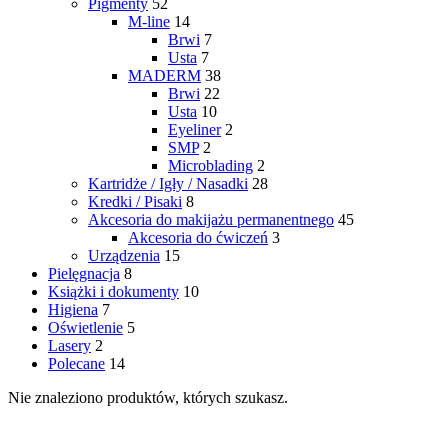
Pigmenty
52
M-line
14
Brwi
7
Usta
7
MADERM
38
Brwi
22
Usta
10
Eyeliner
2
SMP
2
Microblading
2
Kartridże / Igły / Nasadki
28
Kredki / Pisaki
8
Akcesoria do makijażu permanentnego
45
Akcesoria do ćwiczeń
3
Urządzenia
15
Pielęgnacja
8
Książki i dokumenty
10
Higiena
7
Oświetlenie
5
Lasery
2
Polecane
14
Nie znaleziono produktów, których szukasz.