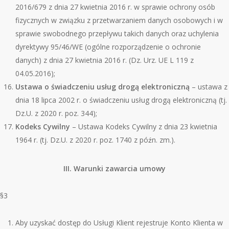
2016/679 z dnia 27 kwietnia 2016 r. w sprawie ochrony os
ó
b
fizycznych w związku z przetwarzaniem danych osobowych i w
sprawie swobodnego przepływu takich danych oraz uchylenia
dyrektywy 95/46/WE (og
ó
lne rozporządzenie o ochronie
danych) z dnia 27 kwietnia 2016 r. (Dz. Urz. UE L 119 z
04.05.2016);
Ustawa o świadczeniu usług drogą elektroniczną
– ustawa z
dnia 18 lipca 2002 r. o świadczeniu usług drogą elektroniczną (tj.
Dz.U. z 2020 r. poz. 344);
Kodeks Cywilny
– Ustawa Kodeks Cywilny z dnia 23 kwietnia
1964 r. (tj. Dz.U. z 2020 r. poz. 1740 z p
ó
źn. zm.).
III. Warunki zawarcia umowy
§3
Aby uzyskać dostęp do Usługi Klient rejestruje Konto Klienta w