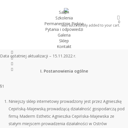
Skip
to
search
Salon
Szkolenia
main
0
Permanentnie Piękna
content
was successfully added to your cart.
Pytania i odpowiedzi
Galeria
REGULAMIN SPRZEDAŻ
Y US
ŁUG PRZEZ INTERNET
Sklep
Kontakt
twitter
Data ostatniej aktualizacji – 15.11.2022 r.
facebook
youtube
instagram
I. Postanowienia og
ó
lne
§1
Niniejszy sklep internetowy prowadzony jest przez Agnieszkę
Cepińską-Majewską prowadzącą działalność gospodarczą pod
firmą Maderm Esthetic Agnieszka Cepińska-Majewska ze
stałym miejscem prowadzenia działalności w Ostrów