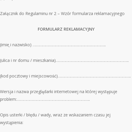
Załącznik do Regulaminu nr 2 – Wz
ó
r formularza reklamacyjnego
FORMULARZ REKLAMACYJNY
(imie
̨ i nazwisko) …………………………………………………………..
(ulica i nr domu / mieszkania)…………………………………………………………..
(kod pocztowy i miejscowość)…………………………………………………………..
Wersja i nazwa przeglądarki internetowej na kt
ó
rej występuje
problem:…………………………………………………………..
Opis usterki / błędu / wady, wraz ze wskazaniem czasu jej
wystąpienia: