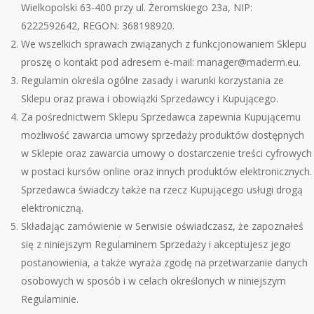
Wielkopolski 63-400 przy ul. Żeromskiego 23a, NIP:
6222592642, REGON: 368198920.
We wszelkich sprawach związanych z funkcjonowaniem Sklepu
proszę o kontakt pod adresem e-mail: manager@maderm.eu.
Regulamin określa og
ó
lne zasady i warunki korzystania ze
Sklepu oraz prawa i obowiązki Sprzedawcy i Kupującego.
Za pośrednictwem Sklepu Sprzedawca zapewnia Kupującemu
możliwość zawarcia umowy sprzedaży produkt
ó
w dostępnych
w Sklepie oraz zawarcia umowy o dostarczenie treści cyfrowych
w postaci kurs
ó
w online oraz innych produkt
ó
w elektronicznych.
Sprzedawca świadczy także na rzecz Kupującego usługi drogą
elektroniczną.
Sk
ładając zam
ó
wienie w Serwisie oświadczasz, że zapoznałeś
się z niniejszym Regulaminem Sprzedaży i akceptujesz jego
postanowienia, a także wyraża zgodę na przetwarzanie danych
osobowych w spos
ó
b i w celach określonych w niniejszym
Regulaminie.