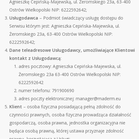
Agnieszkę Cepińską-Majewską, ul. Żeromskiego 23a, 63-400
Ostrów Wielkopolski NIP: 6222592642;
Usługodawca
– Podmiot świadczący usługę dostępu do
Serwisu kt
ó
rym jest: Agnieszka Cepińska-Majewska, ul.
Żeromskiego 23a, 63-400 Ostrów Wielkopolski NIP:
6222592642;
Dane teleadresowe Usługodawcy, umożliwiające Klientowi
kontakt z Usługodawcą
:
adres pocztowy: Agnieszka Cepińska-Majewska, ul.
Żeromskiego 23a 63-400 Ostrów Wielkopolski NIP:
6222592642
numer telefonu: 791900690
adres poczty elektronicznej: manager@maderm.eu
Klient
– osoba fizyczna posiadającą pełną zdolność do
czynności prawnych, osoba fizyczna prowadząca działalność
gospodarczą, osoba prawna, jednostka organizacyjna nie
będąca osobą prawną, kt
ó
rej ustawa przyznaje zdolność
prawną, korzystająca z Usł
ugi;