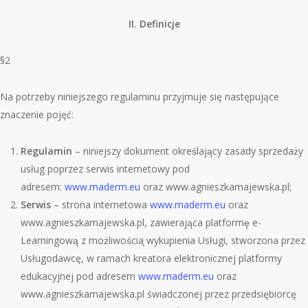
II. Definicje
§2
Na potrzeby niniejszego regulaminu przyjmuje się następujące
znaczenie pojęć:
Regulamin
– niniejszy dokument określający zasady sprzedaż
y
us
ług poprzez serwis internetowy pod
adresem:
www.maderm.eu
oraz www.agnieszkamajewska.pl;
Serwis
– strona internetowa
www.maderm.eu
oraz
www.agnieszkamajewska.pl, zawierająca platformę e-
Learningową z możliwoś
cia
̨ wykupienia Usługi, stworzona przez
Usługodawcę, w ramach kreatora elektronicznej platformy
edukacyjnej pod adresem
www.maderm.eu
oraz
www.agnieszkamajewska.pl świadczonej przez przedsiębiorcę