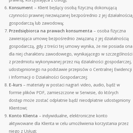
Konsument
–
Klient be
̨dący osobą fizyczną dokonującą
czynności prawnej niezwiązanej bezpośrednio z jej działalnoś
cia
gospodarczą lub zawodową;
Przedsiębiorca na prawach konsumenta
– osoba fizyczna
zawierająca umowę bezpośrednio związaną z jej działalnością
gospodarczą, gdy z treści tej umowy wynika, że nie posiada ona
dla niej charakteru zawodowego, wynikającego w szczeg
ó
lności
z przedmiotu wykonywanej przez nią działalności gospodarczej,
udostępnionego na podstawie przepis
ó
w o Centralnej Ewidencji
i Informacji o Działalności Gospodarczej;
E-kurs
–
materia
ły w postaci nagrań video, audio, bądź w
formie plik
ó
w PDF, zamieszczone w Serwisie, do kt
ó
rych
dostęp może zostać odpłatnie bądź nieodpłatnie udostępniony
Klientowi;
Konto Klienta
– indywidualne, elektroniczne konto
aktywowane dla Klienta w celu umożliwienia korzystania przez
niego z Usł
ugi;