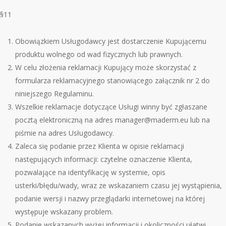
§11
Obowiązkiem Usługodawcy jest dostarczenie Kupującemu
produktu wolnego od wad fizycznych lub prawnych.
W celu złożenia reklamacji Kupujący może skorzystać z
formularza reklamacyjnego stanowiącego załącznik nr 2 do
niniejszego Regulaminu.
Wszelkie reklamacje dotyczące Usługi winny być zgłaszane
pocztą elektroniczną na adres manager@maderm.eu lub na
piśmie na adres Usługodawcy.
Zaleca si
ę podanie przez Klienta w opisie reklamacji
następujących informacji: czytelne oznaczenie Klienta,
pozwalające na identyfikację w systemie, opis
usterki/błędu/wady, wraz ze wskazaniem czasu jej wystąpienia,
podanie wersji i nazwy przeglądarki internetowej na kt
ó
rej
występuje wskazany problem.
Podanie wskazanych wyżej informacji i okoliczności ułatwi