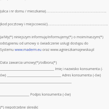
(ulica i nr domu / mieszkania)…………………………………………………………..
(kod pocztowy i miejscowość)…………………………………………………………..
Ja/My(*) niniejszym informuję/informujemy(*) o moim/naszym(*)
odstąpieniu od umowy o świadczenie usługi dostępu do
Systemu
www.maderm.eu
oraz www.agnieszkamajewska.pl
Data zawarcia umowy(*)/odbioru(*)
_____________________________________ Imie
̨ i nazwisko konsumenta (-
ó
w) _____________________________________ Adres konsumenta (-
ó
w)
_________________________________________________
____________________ Podpis konsumenta (-
ó
w)
(*)
niepotrzebne skreślić