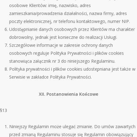
osobowe Klient
ó
w: imię, nazwisko, adres
zamieszkania/prowadzenia działalności, nazwa firmy, adres
poczty elektronicznej, nr telefonu kontaktowego, numer NIP.
Udostępnianie danych osobowych przez Klient
ó
w ma charakter
dobrowolny, jednak jest konieczne do realizacji Usługi.
Szczegółowe informacje w zakresie ochrony danych
osobowych reguluje Polityka Prywatności i plik
ó
w cookies
stanowiąca załącznik nr 3 do niniejszego Regulaminu.
Polityka prywatności i plik
ó
w cookies udoste
̨pniana jest także w
Serwisie w zakładce Polityka Prywatności.
XII. Postanowienia Końcowe
§13
Niniejszy Regulamin może ulegać zmianie. Do um
ó
w zawartych
przed zmianą Regulaminu stosuje się Regulamin obowiązujący