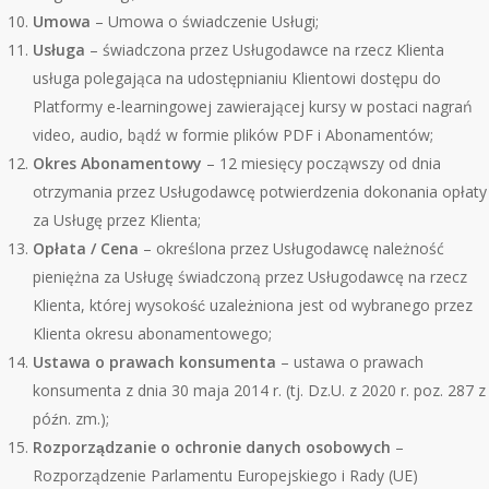
Umowa
– Umowa o świadczenie Usł
ugi;
Usł
uga
– świadczona przez Usługodawce na rzecz Klienta
usługa polegająca na udostępnianiu Klientowi dostępu do
Platformy e-learningowej zawierającej kursy w postaci nagrań
video, audio, bądź w formie plik
ó
w PDF i Abonament
ó
w;
Okres Abonamentowy
– 12 miesięcy począwszy od dnia
otrzymania przez Usługodawcę potwierdzenia dokonania opłaty
za Usługę przez Klienta;
Op
ł
ata / Cena
– określona przez Usługodawcę należność
pieniężna za Usługę świadczoną przez Usługodawcę na rzecz
Klienta, kt
ó
rej wysokość uzależniona jest od wybranego przez
Klienta okresu abonamentowego;
Ustawa o prawach konsumenta
– ustawa o prawach
konsumenta z dnia 30 maja 2014 r. (tj. Dz.U. z 2020 r. poz. 287 z
p
ó
źn. zm.);
Rozporządzanie o ochronie danych osobowych
–
Rozporządzenie Parlamentu Europejskiego i Rady (UE)