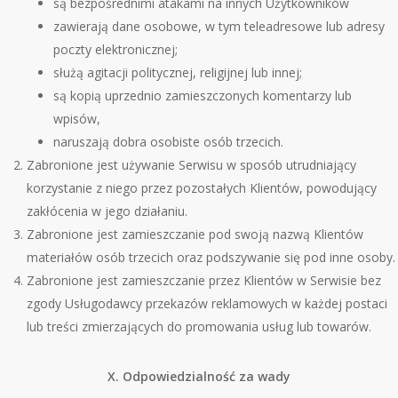
są bezpośrednimi atakami na innych Użytkownik
ó
w
zawierają dane osobowe, w tym teleadresowe lub adresy
poczty elektronicznej;
służą agitacji politycznej, religijnej lub innej;
są kopią uprzednio zamieszczonych komentarzy lub
wpis
ó
w,
naruszają dobra osobiste os
ó
b trzecich.
Zabronione jest używanie Serwisu w spos
ó
b utrudniający
korzystanie z niego przez pozostałych Klient
ó
w, powodujący
zakłócenia w jego działaniu.
Zabronione jest zamieszczanie pod swoją nazwą Klient
ó
w
materiałów os
ó
b trzecich oraz podszywanie się pod inne osoby.
Zabronione jest zamieszczanie przez Klient
ó
w w Serwisie bez
zgody Usługodawcy przekaz
ó
w reklamowych w każdej postaci
lub treści zmierzających do promowania usług lub towar
ó
w.
X. Odpowiedzialność za wady