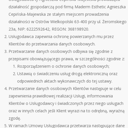
działalność gospodarczą pod firmą Maderm Esthetic Agnieszka
Cepińska-Majewska ze stałym miejscem prowadzenia
działalności w Ostrów Wielkopolski 63-400 przy ul. Żeromskiego
23a, NIP: 6222592642, REGON: 368198920.
Usługodawca zapewnia ochronę powierzanych mu przez
Klient
ó
w do przetwarzania danych osobowych.
Przetwarzanie danych osobowych odbywa się zgodnie z
przepisami obowiązującego prawa, w szczeg
ó
lności zgodnie z:
Rozporządzeniem o ochronie danych osobowych;
Ustawią o świadczeniu usług drogą elektroniczną oraz
odpowiednich aktach wykonawczych do tej ustawy.
Przetwarzanie danych osobowych Klient
ó
w następuje w celu
zapewnienia prawidłowej realizacji Usługi, informowania
Klient
ó
w o Usługodawcy i świadczonych przez niego usługach
oraz w innych celach jeśli Klient wyrazi na to odrębną, wyraźną
zgodę.
W ramach Umowy Usługodawca przetwarza następujące dane