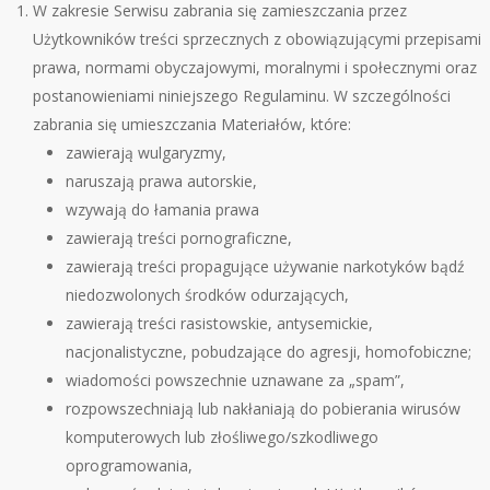
W zakresie Serwisu zabrania się zamieszczania przez
Użytkownik
ó
w treści sprzecznych z obowiązującymi przepisami
prawa, normami obyczajowymi, moralnymi i społecznymi oraz
postanowieniami niniejszego Regulaminu. W szczeg
ó
lności
zabrania się umieszczania Materiałów, kt
ó
re:
zawierają wulgaryzmy,
naruszają prawa autorskie,
wzywają
do
łamania prawa
zawierają treści pornograficzne,
zawierają treści propagujące używanie narkotyk
ó
w bądź
niedozwolonych środk
ó
w odurzających,
zawierają treści rasistowskie, antysemickie,
nacjonalistyczne, pobudzające do agresji, homofobiczne;
wiadomości powszechnie uznawane za „spam”,
rozpowszechniają lub nakłaniają do pobierania wirus
ó
w
komputerowych lub złośliwego/szkodliwego
oprogramowania,