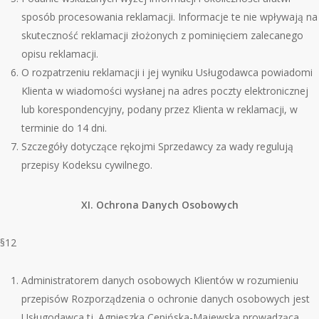
spos
ó
b procesowania reklamacji. Informacje te nie wpływają na
skuteczność reklamacji złożonych z pominięciem zalecanego
opisu reklamacji.
O rozpatrzeniu reklamacji i jej wyniku Usługodawca powiadomi
Klienta w wiadomości wysłanej na adres poczty elektronicznej
lub korespondencyjny, podany przez Klienta w reklamacji, w
terminie do 14 dni.
Szczegóły dotyczące rękojmi Sprzedawcy za wady regulują
przepisy Kodeksu cywilnego.
XI. Ochrona Danych Osobowych
§12
Administratorem danych osobowych Klient
ó
w w rozumieniu
przepis
ó
w Rozporządzenia o ochronie danych osobowych jest
Usługodawca tj. Agnieszka Cepińska-Majewska prowadząca