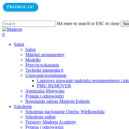
Skip
PROMOCJA!
to
main
content
Hit enter to search or ESC to close
Sea
Close
Search
search
0
Menu
Salon
Salon
Makijaż permanentny
Modelki
Przeciwwskazania
Techniki pigmentacji
Usuwanie/rozjaśnianie
Laserowe usuwanie makijażu permanentnego i tat
PMU REMOVER
Agnieszka Majewska
Pytania i odpowiedzi
Regulamin salonu Maderm Esthetic
Szkolenia
Szkolenia stacjonarne Ostrów Wielkopolski
Szkolenia online
Trenerzy Maderm Academy
Pytania i odpowiedzi