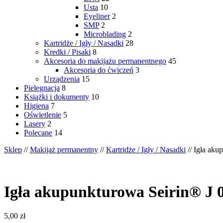
Usta
10
Eyeliner
2
SMP
2
Microblading
2
Kartridże / Igły / Nasadki
28
Kredki / Pisaki
8
Akcesoria do makijażu permanentnego
45
Akcesoria do ćwiczeń
3
Urządzenia
15
Pielęgnacja
8
Książki i dokumenty
10
Higiena
7
Oświetlenie
5
Lasery
2
Polecane
14
Sklep
//
Makijaż permanentny
//
Kartridże / Igły / Nasadki
// Igła aku
Igła akupunkturowa Seirin® J 0,
5,00
zł