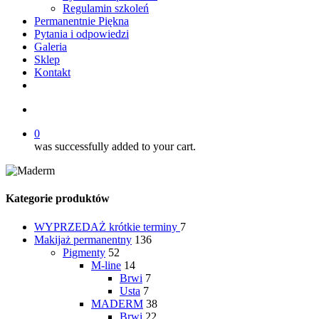
Regulamin szkoleń
Permanentnie Piękna
Pytania i odpowiedzi
Galeria
Sklep
Kontakt
twitter
facebook
youtube
instagram
search
0
was successfully added to your cart.
Kategorie produktów
WYPRZEDAŻ
krótkie terminy
7
Makijaż permanentny
136
Pigmenty
52
M-line
14
Brwi
7
Usta
7
MADERM
38
Brwi
22