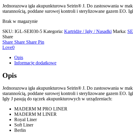
Jednorazowa igła akupunkturowa Seirin® J. Do zastosowania w maki
starannością, poddane surowej kontroli i sterylizowane gazem EO. I
Brak w magazynie
SKU:
IGL-SEI030-5
Kategoria:
Kartridże / Igły / Nasadki
Marka:
SE
Share
Share
Share
Share
Pin
Love
0
Opis
Informacje dodatkowe
Opis
Jednorazowa igła akupunkturowa Seirin® J. Do zastosowania w maki
starannością, poddane surowej kontroli i sterylizowane gazem EO. I
Igły J pasują do rączek akupunkturowych w urządzeniach:
MADERM M PRO LINER
MADERM M LINER
Royal Liner
Soft Liner
Berlin