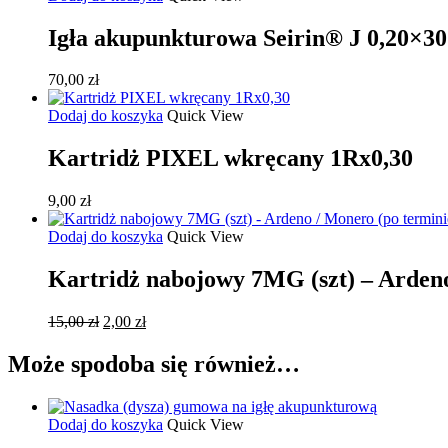
Igła akupunkturowa Seirin® J 0,20×30
70,00
zł
Dodaj do koszyka
Quick View
Kartridż PIXEL wkręcany 1Rx0,30
9,00
zł
Dodaj do koszyka
Quick View
Kartridż nabojowy 7MG (szt) – Ardeno
Pierwotna
Aktualna
15,00
zł
2,00
zł
cena
cena
wynosiła:
wynosi:
Może spodoba się również…
15,00 zł.
2,00 zł.
Dodaj do koszyka
Quick View