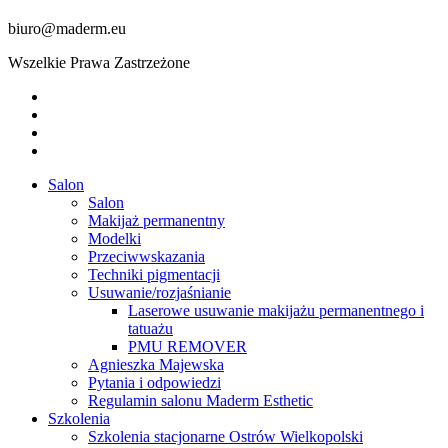
biuro@maderm.eu
Wszelkie Prawa Zastrzeżone
twitter
facebook
youtube
instagram
Close
Salon
Menu
Salon
Makijaż permanentny
Modelki
Przeciwwskazania
Techniki pigmentacji
Usuwanie/rozjaśnianie
Laserowe usuwanie makijażu permanentnego i
tatuażu
PMU REMOVER
Agnieszka Majewska
Pytania i odpowiedzi
Regulamin salonu Maderm Esthetic
Szkolenia
Szkolenia stacjonarne Ostrów Wielkopolski