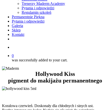
Trenerzy Maderm Academy
Pytania i odpowiedzi
Regulamin szkoleń
Permanentnie Piękna
Pytania i odpowiedzi
Galeria
Sklep
Kontakt
twitter
facebook
youtube
instagram
search
0
was successfully added to your cart.
Hollywood Kiss
pigment do makijażu permanentnego
Koralowa czerwień. Doskonały dla chłodnych i sinych ust.