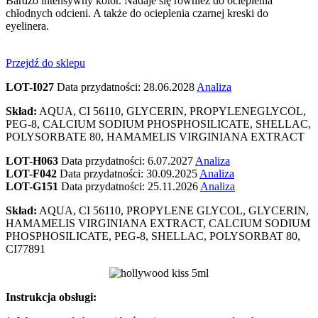
Bardzo intensywny kolor. Nadaje się również do ocieplenia
chłodnych odcieni. A także do ocieplenia czarnej kreski do
eyelinera.
Przejdź do sklepu
LOT-I027
Data przydatności: 28.06.2028
Analiza
Skład:
AQUA, CI 56110, GLYCERIN, PROPYLENEGLYCOL,
PEG-8, CALCIUM SODIUM PHOSPHOSILICATE, SHELLAC,
POLYSORBATE 80, HAMAMELIS VIRGINIANA EXTRACT
LOT-H063
Data przydatności: 6.07.2027
Analiza
LOT-F042
Data przydatności: 30.09.2025
Analiza
LOT-G151
Data przydatności: 25.11.2026
Analiza
Skład:
AQUA, CI 56110, PROPYLENE GLYCOL, GLYCERIN,
HAMAMELIS VIRGINIANA EXTRACT, CALCIUM SODIUM
PHOSPHOSILICATE, PEG-8, SHELLAC, POLYSORBAT 80,
CI77891
Instrukcja obsługi: