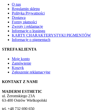
O nas
Regulamin sklepu
Polityka Prywatności
Dostawa
Formy płatności
Zwroty i reklamacje
Informacje o leasingu
KARTY CHARAKTERYSTYKI PIGMENTÓW
Informacje o pigmentach
STREFA KLIENTA
Moje konto
Zamówienie
Koszyk
Zgłoszenie reklamacyjne
KONTAKT Z NAMI
MADERM ESTHETIC
ul. Żeromskiego 23A
63-400 Ostrów Wielkopolski
tel. +48 732 690 650