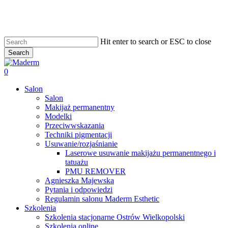
Skip
to
main
content
Hit enter to search or ESC to close
Search
Close
Search
search
0
Menu
Salon
Salon
Makijaż permanentny
Modelki
Przeciwwskazania
Techniki pigmentacji
Usuwanie/rozjaśnianie
Laserowe usuwanie makijażu permanentnego i
tatuażu
PMU REMOVER
Agnieszka Majewska
Pytania i odpowiedzi
Regulamin salonu Maderm Esthetic
Szkolenia
Szkolenia stacjonarne Ostrów Wielkopolski
Szkolenia online